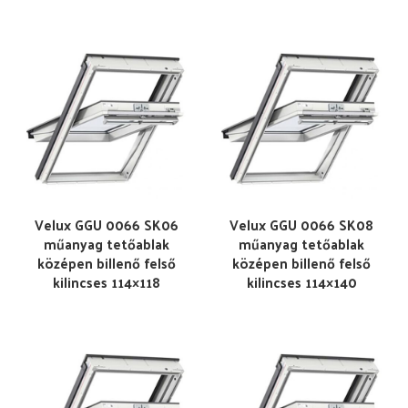
Velux GGU 0066 SK06
Velux GGU 0066 SK08
műanyag tetőablak
műanyag tetőablak
középen billenő felső
középen billenő felső
kilincses 114×118
kilincses 114×140