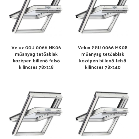
Velux GGU 0066 MK06
Velux GGU 0066 MK08
műanyag tetőablak
műanyag tetőablak
középen billenő felső
középen billenő felső
kilincses 78×118
kilincses 78×140