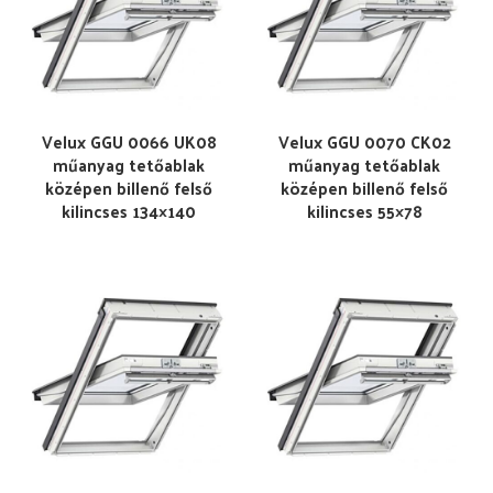
Velux GGU 0066 UK08
Velux GGU 0070 CK02
műanyag tetőablak
műanyag tetőablak
középen billenő felső
középen billenő felső
kilincses 134×140
kilincses 55×78