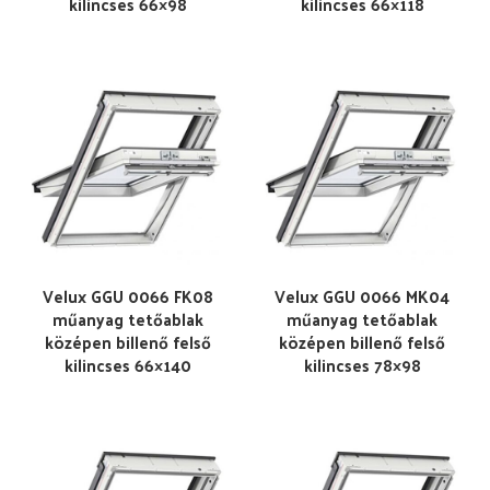
kilincses 66×98
kilincses 66×118
Velux GGU 0066 FK08
Velux GGU 0066 MK04
műanyag tetőablak
műanyag tetőablak
középen billenő felső
középen billenő felső
kilincses 66×140
kilincses 78×98