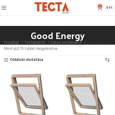
0
0
Ft
Good Energy
Kezdőlap
Tetőablakok
Dakea tetőablakok
Good Energy
Mind a(z) 15 találat megjelenítve
Oldalsáv mutatása