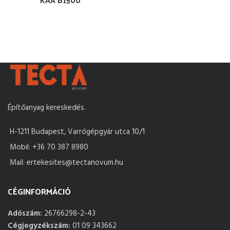
Építőanyag kereskedés.
H-1211 Budapest, Varrógépgyár utca 10/1
Mobil: +36 70 387 8980
Mail: ertekesites@tectanovum.hu
CÉGINFORMÁCIÓ
Adószám:
26766298-2-43
Cégjegyzékszám:
01 09 343662