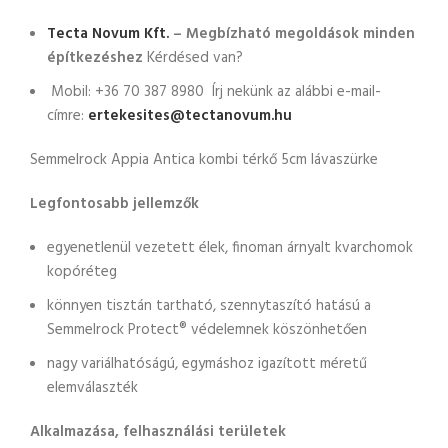
Tecta Novum Kft.
– Megbízható megoldások minden
építkezéshez
Kérdésed van?
Mobil: +36 70 387 8980 Írj nekünk az alábbi e-mail-
címre:
ertekesites@tectanovum.hu
Semmelrock Appia Antica kombi térkő 5cm lávaszürke
Legfontosabb jellemzők
egyenetlenül vezetett élek, finoman árnyalt kvarchomok
kopóréteg
könnyen tisztán tartható, szennytaszító hatású a
Semmelrock Protect® védelemnek köszönhetően
nagy variálhatóságú, egymáshoz igazított méretű
elemválaszték
Alkalmazása, felhasználási területek