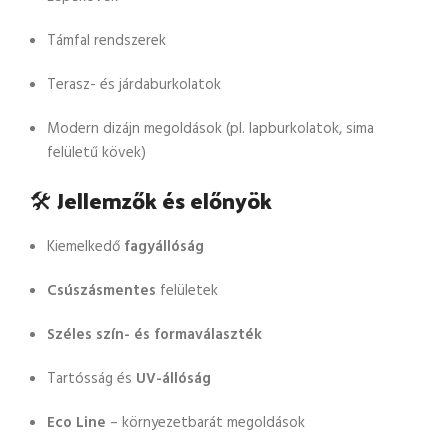
Támfal rendszerek
Terasz- és járdaburkolatok
Modern dizájn megoldások (pl. lapburkolatok, sima
felületű kövek)
🛠️
Jellemzők és előnyök
Kiemelkedő
fagyállóság
Csúszásmentes
felületek
Széles szín- és formaválaszték
Tartósság és
UV-állóság
Eco Line
– környezetbarát megoldások