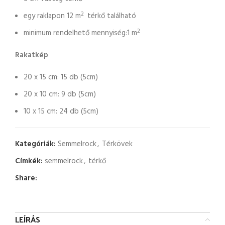
2
egy raklapon 12 m
térkő található
2
minimum rendelhető mennyiség:1 m
Rakatkép
20 x 15 cm: 15 db (5cm)
20 x 10 cm: 9 db (5cm)
10 x 15 cm: 24 db (5cm)
Kategóriák:
Semmelrock
,
Térkövek
Címkék:
semmelrock
,
térkő
Share:
LEÍRÁS