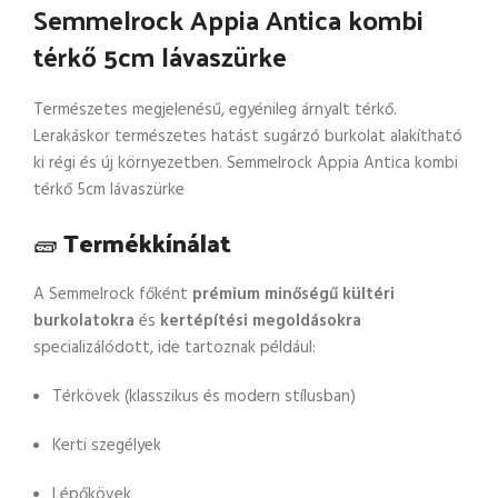
Semmelrock Appia Antica kombi
térkő 5cm lávaszürke
Természetes megjelenésű, egyénileg árnyalt térkő.
Lerakáskor természetes hatást sugárzó burkolat alakítható
ki régi és új környezetben. Semmelrock Appia Antica kombi
térkő 5cm lávaszürke
🧱
Termékkínálat
A Semmelrock főként
prémium minőségű kültéri
burkolatokra
és
kertépítési megoldásokra
specializálódott, ide tartoznak például:
Térkövek (klasszikus és modern stílusban)
Kerti szegélyek
Lépőkövek