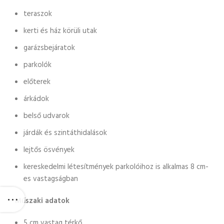
teraszok
kerti és ház körüli utak
garázsbejáratok
parkolók
előterek
árkádok
belső udvarok
járdák és szintáthidalások
lejtős ösvények
kereskedelmi létesítmények parkolóihoz is alkalmas 8 cm-
es vastagságban
Műszaki adatok
5 cm vastag térkő