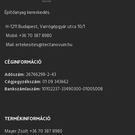
Építőanyag kereskedés.
H-1211 Budapest, Varrógépgyár utca 10/1
Mobil: +36 70 387 8980
Mail: ertekesites@tectanovum.hu
CÉGINFORMÁCIÓ
Adószám:
26766298-2-43
Cégjegyzékszám:
01 09 343662
Bankszámlaszám:
10102237-33490300-01005008
TERMÉKINFORMÁCIÓ
Mayer Zsolt +36 70 387 8980