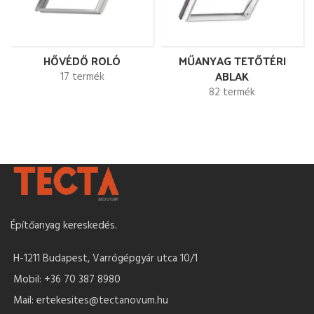
HŐVÉDŐ ROLÓ
MŰANYAG TETŐTÉRI
ABLAK
17 termék
82 termék
Építőanyag kereskedés.
H-1211 Budapest, Varrógépgyár utca 10/1
Mobil: +36 70 387 8980
Mail: ertekesites@tectanovum.hu