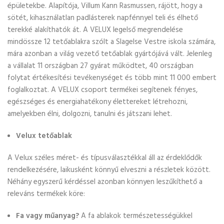
épületekbe. Alapítója, Villum Kann Rasmussen, rájött, hogy a
sötét, kihasználatlan padlásterek napfénnyel teli és élhető
terekké alakíthatók át. A VELUX legelső megrendelése
mindössze 12 tetőablakra szólt a Slagelse Vestre iskola számára,
mára azonban a világ vezető tetőablak gyártójává vált. Jelenleg
a vállalat 11 országban 27 gyárat működtet, 40 országban
folytat értékesítési tevékenységet és több mint 11 000 embert
foglalkoztat. A VELUX csoport termékei segítenek fényes,
egészséges és energiahatékony élettereket létrehozni,
amelyekben élni, dolgozni, tanulni és játszani lehet.
Velux tetőablak
A Velux széles méret- és típusválasztékkal áll az érdeklődők
rendelkezésére, laikusként könnyű elveszni a részletek között.
Néhány egyszerű kérdéssel azonban könnyen leszűkíthető a
releváns termékek köre:
Fa vagy műanyag?
A fa ablakok természetességükkel