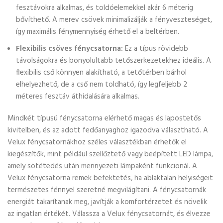
fesztávokra alkalmas, és toldóelemekkel akár 6 méterig
bővíthető. A merev csövek minimalizálják a fényveszteséget,
így maximális fénymennyiség érhető el a beltérben.
Flexibilis csöves fénycsatorna:
Ez a típus rövidebb
távolságokra és bonyolultabb tetőszerkezetekhez ideális. A
flexibilis cső könnyen alakítható, a tetőtérben bárhol
elhelyezhető, de a cső nem toldható, így legfeljebb 2
méteres fesztáv áthidalására alkalmas.
Mindkét típusú fénycsatorna elérhető magas és lapostetős
kivitelben, és az adott fedőanyaghoz igazodva választható. A
Velux fénycsatornákhoz széles választékban érhetők el
kiegészítők, mint például szellőztető vagy beépített LED lámpa,
amely sötétedés után mennyezeti lámpaként funkcionál. A
Velux fénycsatorna remek befektetés, ha ablaktalan helyiségeit
természetes fénnyel szeretné megvilágítani. A fénycsatornák
energiát takarítanak meg, javítják a komfortérzetet és növelik
az ingatlan értékét. Válassza a Velux fénycsatornát, és élvezze