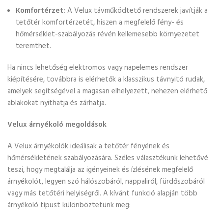
Komfortérzet:
A Velux távműködtető rendszerek javítják a
tetőtér komfortérzetét, hiszen a megfelelő fény- és
hőmérséklet-szabályozás révén kellemesebb környezetet
teremthet.
Ha nincs lehetőség elektromos vagy napelemes rendszer
kiépítésére, továbbra is elérhetők a klasszikus távnyitó rudak,
amelyek segítségével a magasan elhelyezett, nehezen elérhető
ablakokat nyithatja és zárhatja.
Velux árnyékoló megoldások
A Velux árnyékolók ideálisak a tetőtér fényének és
hőmérsékletének szabályozására. Széles választékunk lehetővé
teszi, hogy megtalálja az igényeinek és ízlésének megfelelő
árnyékolót, legyen szó hálószobáról, nappaliról, fürdőszobáról
vagy más tetőtéri helyiségről. A kívánt funkció alapján több
árnyékoló típust különböztetünk meg: