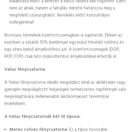
kialakítása miatt a keretet a belső falsíkra kell rögzíteni. Ezért
nem az ablak, hanem a falnyílás mérete határozza meg a
megfelelő szúnyoghálót. Rendelés előtt konzultáljon
kollégáinkkal!
Bizonyos termékek komfortcsomagban is kaphatók. Ebben az
esetben a vásárló 10% árelőnnyel egy külső hővédő rolóhoz és
egy sínes belső árnyékolóhoz jut. A komfortcsomagok (DOP,
ROP, FOP) csak kézi működtetésű árnyékolókkal érhetők el.
Velux fénycsatorna
A Velux fénycsatorna ideális megoldást kínál az ablaktalan vagy
gyengén megvilágított helyiségek természetes napfénnyel való
megvilágítására, kellemesebb lakókörnyezet teremtése
érdekében.
A Velux fénycsatornák két fő típusa:
Merev csöves fénycsatorna:
Ez a típus hosszabb