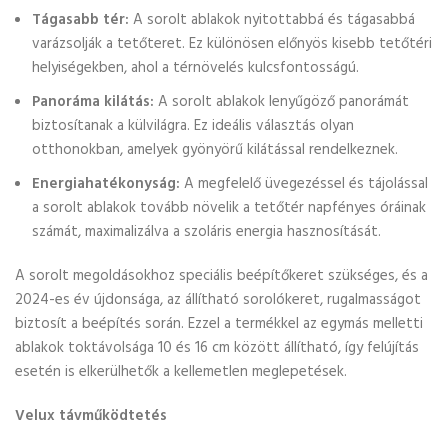
Tágasabb tér:
A sorolt ablakok nyitottabbá és tágasabbá
varázsolják a tetőteret. Ez különösen előnyös kisebb tetőtéri
helyiségekben, ahol a térnövelés kulcsfontosságú.
Panoráma kilátás:
A sorolt ablakok lenyűgöző panorámát
biztosítanak a külvilágra. Ez ideális választás olyan
otthonokban, amelyek gyönyörű kilátással rendelkeznek.
Energiahatékonyság:
A megfelelő üvegezéssel és tájolással
a sorolt ablakok tovább növelik a tetőtér napfényes óráinak
számát, maximalizálva a szoláris energia hasznosítását.
A sorolt megoldásokhoz speciális beépítőkeret szükséges, és a
2024-es év újdonsága, az állítható sorolókeret, rugalmasságot
biztosít a beépítés során. Ezzel a termékkel az egymás melletti
ablakok toktávolsága 10 és 16 cm között állítható, így felújítás
esetén is elkerülhetők a kellemetlen meglepetések.
Velux távműködtetés