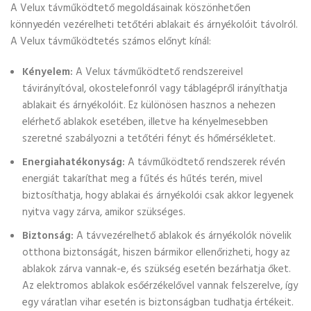
A Velux távműködtető megoldásainak köszönhetően
könnyedén vezérelheti tetőtéri ablakait és árnyékolóit távolról.
A Velux távműködtetés számos előnyt kínál:
Kényelem:
A Velux távműködtető rendszereivel
távirányítóval, okostelefonról vagy táblagépről irányíthatja
ablakait és árnyékolóit. Ez különösen hasznos a nehezen
elérhető ablakok esetében, illetve ha kényelmesebben
szeretné szabályozni a tetőtéri fényt és hőmérsékletet.
Energiahatékonyság:
A távműködtető rendszerek révén
energiát takaríthat meg a fűtés és hűtés terén, mivel
biztosíthatja, hogy ablakai és árnyékolói csak akkor legyenek
nyitva vagy zárva, amikor szükséges.
Biztonság:
A távvezérelhető ablakok és árnyékolók növelik
otthona biztonságát, hiszen bármikor ellenőrizheti, hogy az
ablakok zárva vannak-e, és szükség esetén bezárhatja őket.
Az elektromos ablakok esőérzékelővel vannak felszerelve, így
egy váratlan vihar esetén is biztonságban tudhatja értékeit.