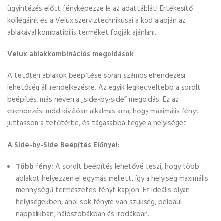
ügyintézés előtt fényképezze le az adattáblát! Értékesítő
kollégáink és a Velux szerviztechnikusai a kód alapján az
ablakával kompatibilis terméket fogják ajánlani.
Velux ablakkombinációs megoldások
A tetőtéri ablakok beépítése során számos elrendezési
lehetőség áll rendelkezésre. Az egyik legkedveltebb a sorolt
beépítés, más néven a „side-by-side” megoldás. Ez az
elrendezési mód kiválóan alkalmas arra, hogy maximális fényt
juttasson a tetőtérbe, és tágasabbá tegye a helyiséget.
A Side-by-Side Beépítés Előnyei:
Több fény:
A sorolt beépítés lehetővé teszi, hogy több
ablakot helyezzen el egymás mellett, így a helyiség maximális
mennyiségű természetes fényt kapjon. Ez ideális olyan
helyiségekben, ahol sok fényre van szükség, például
nappalikban, hálószobákban és irodákban.