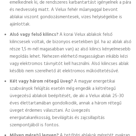
emelkednek ki, de rendszeres karbantartást igényelnek a pára
és nedvesség miatt. A Velux fehér műanyaggal bevont
ablakai viszont gondozásmentesek, vizes helyiségekbe is
ajánlottak.
Alsó vagy felső kilincs?
A korai Velux ablakok felső
kilincsesek voltak, de bizonyos esetekben (pl. ha az ablak alsó
része 1,5 m-nél magasabban van) az alsó kilincs kényelmesebb
megoldás lehet. Nehezen elérhető magasságban inkább kézi
vagy elektromos távnyitót kell használni. Alsó kilincses ablak
később nem szerelhető át elektromos működtetésűvé.
Két vagy három rétegű üveg?
A magyar energetikai
szabványok felújítás esetén még engedik a kétrétegű
üvegezésű ablakok beépítését, de aki a Velux ablak 25-30
éves élettartamában gondolkodik, annak a három rétegű
üveget érdemes választani. Az üvegezés
energiatakarékosság, bevilágítás és zajcsillapítás
szempontjából is fontos.
Milyen méretű legyen?
A tetőtéri ablakok méretét gyakran