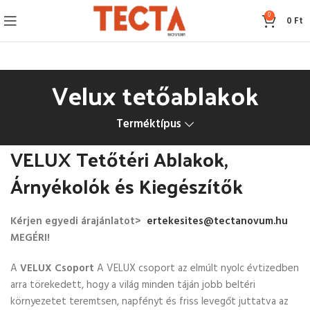
0
0
Ft
Velux tetőablakok
Terméktípus
VELUX Tetőtéri Ablakok,
Árnyékolók és Kiegészítők
Kérjen egyedi árajánlatot>
ertekesites@tectanovum.hu
MEGÉRI!
A
VELUX Csoport
A VELUX csoport az elmúlt nyolc évtizedben
arra törekedett, hogy a világ minden táján jobb beltéri
környezetet teremtsen, napfényt és friss levegőt juttatva az