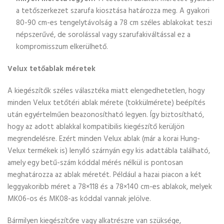
a tetőszerkezet szarufa kiosztása határozza meg. A gyakori
80-90 cm-es tengelytávolság a 78 cm széles ablakokat teszi
népszerűvé, de sorolással vagy szarufakiváltással ez a
kompromisszum elkerülhető.
Velux tetőablak méretek
A kiegészítők széles választéka miatt elengedhetetlen, hogy
minden Velux tetőtéri ablak mérete (tokkülmérete) beépítés
után egyértelműen beazonosítható legyen. Így biztosítható,
hogy az adott ablakkal kompatibilis kiegészítő kerüljön
megrendelésre. Ezért minden Velux ablak (már a korai Hung-
Velux termékek is) lenyíló szárnyán egy kis adattábla található,
amely egy betű-szám kóddal mérés nélkül is pontosan
meghatározza az ablak méretét. Például a hazai piacon a két
leggyakoribb méret a 78×118 és a 78×140 cm-es ablakok, melyek
MK06-os és MK08-as kóddal vannak jelölve.
Bármilyen kiegészítőre vagy alkatrészre van szüksége,