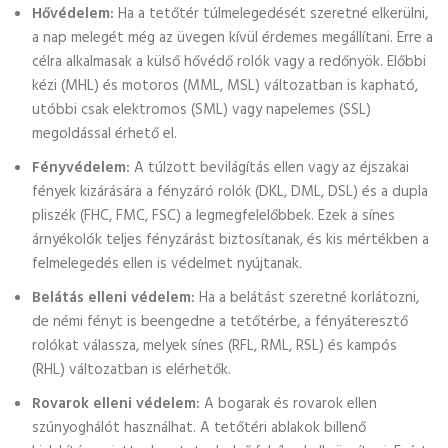
Hővédelem:
Ha a tetőtér túlmelegedését szeretné elkerülni,
a nap melegét még az üvegen kívül érdemes megállítani. Erre a
célra alkalmasak a külső hővédő rolók vagy a redőnyök. Előbbi
kézi (MHL) és motoros (MML, MSL) változatban is kapható,
utóbbi csak elektromos (SML) vagy napelemes (SSL)
megoldással érhető el.
Fényvédelem:
A túlzott bevilágítás ellen vagy az éjszakai
fények kizárására a fényzáró rolók (DKL, DML, DSL) és a dupla
pliszék (FHC, FMC, FSC) a legmegfelelőbbek. Ezek a sínes
árnyékolók teljes fényzárást biztosítanak, és kis mértékben a
felmelegedés ellen is védelmet nyújtanak.
Belátás elleni védelem:
Ha a belátást szeretné korlátozni,
de némi fényt is beengedne a tetőtérbe, a fényáteresztő
rolókat válassza, melyek sínes (RFL, RML, RSL) és kampós
(RHL) változatban is elérhetők.
Rovarok elleni védelem:
A bogarak és rovarok ellen
szúnyoghálót használhat. A tetőtéri ablakok billenő