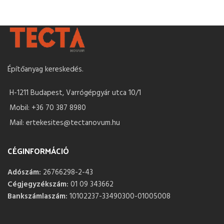
Építőanyag kereskedés.
H-1211 Budapest, Varrógépgyár utca 10/1
Mobil: +36 70 387 8980
Mail: ertekesites@tectanovum.hu
CÉGINFORMÁCIÓ
Adószám:
26766298-2-43
Cégjegyzékszám:
01 09 343662
Bankszámlaszám:
10102237-33490300-01005008