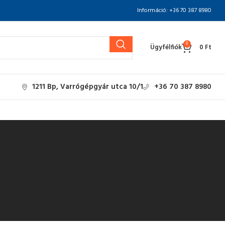
Információ: +36 70 387 8980
0
Ügyfélfiók
0
Ft
1211 Bp, Varrógépgyár utca 10/1
+36 70 387 8980