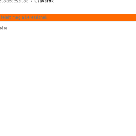
etőkiegészítők
Csavarok
felelt meg a keresésnek.