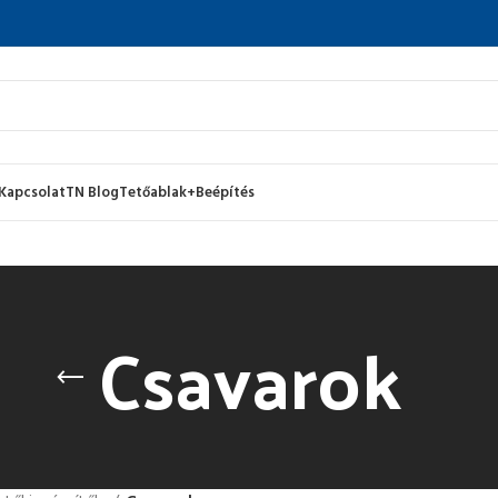
Kapcsolat
TN Blog
Tetőablak+Beépítés
Csavarok