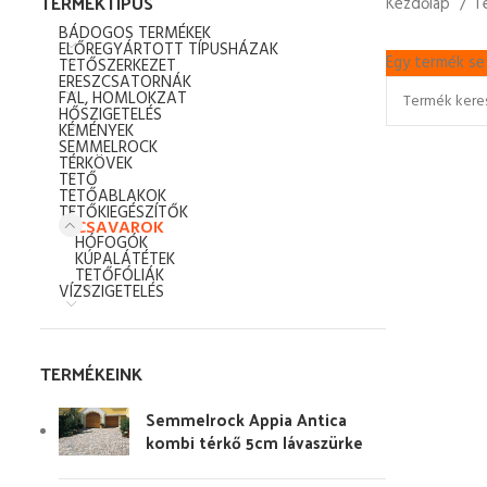
TERMÉKTÍPUS
Kezdőlap
T
BÁDOGOS TERMÉKEK
ELŐREGYÁRTOTT TÍPUSHÁZAK
Egy termék se 
TETŐSZERKEZET
ERESZCSATORNÁK
FAL, HOMLOKZAT
HŐSZIGETELÉS
KÉMÉNYEK
SEMMELROCK
TÉRKÖVEK
TETŐ
TETŐABLAKOK
TETŐKIEGÉSZÍTŐK
CSAVAROK
HÓFOGÓK
KÚPALÁTÉTEK
TETŐFÓLIÁK
VÍZSZIGETELÉS
TERMÉKEINK
Semmelrock Appia Antica
kombi térkő 5cm lávaszürke