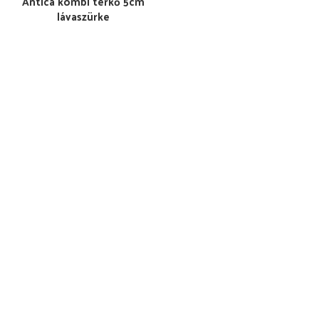
Antica kombi térkő 5cm
lávaszürke