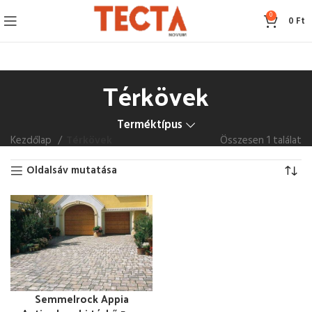
0
0
Ft
Térkövek
Terméktípus
Kezdőlap
Térkövek
Összesen 1 találat
Oldalsáv mutatása
Semmelrock Appia