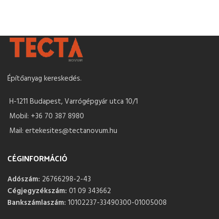
Építőanyag kereskedés.
H-1211 Budapest, Varrógépgyár utca 10/1
Mobil: +36 70 387 8980
Mail: ertekesites@tectanovum.hu
CÉGINFORMÁCIÓ
Adószám:
26766298-2-43
Cégjegyzékszám:
01 09 343662
Bankszámlaszám:
10102237-33490300-01005008