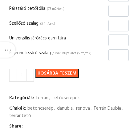
Párazáró tetőfólia
(75 m2/tek.)
Szellőző szalag
(5 fm/tek.)
Univerzális járórács garnitúra
Élgerinc lezáró szalag
/univ. kúpalátét (5 fm/tek)
KOSÁRBA TESZEM
Kategóriák:
Terrán
,
Tetőcserepek
Címkék:
betoncserép
,
danubia
,
renova
,
Terrán Daubia
,
terrántető
Share: