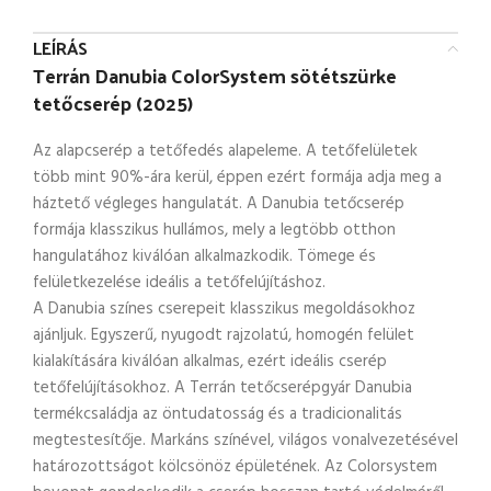
LEÍRÁS
Terrán Danubia ColorSystem sötétszürke
tetőcserép (2025)
Az alapcserép a tetőfedés alapeleme. A tetőfelületek
több mint 90%-ára kerül, éppen ezért formája adja meg a
háztető végleges hangulatát. A Danubia tetőcserép
formája klasszikus hullámos, mely a legtöbb otthon
hangulatához kiválóan alkalmazkodik. Tömege és
felületkezelése ideális a tetőfelújításhoz.
A Danubia színes cserepeit klasszikus megoldásokhoz
ajánljuk. Egyszerű, nyugodt rajzolatú, homogén felület
kialakítására kiválóan alkalmas, ezért ideális cserép
tetőfelújításokhoz. A Terrán tetőcserépgyár Danubia
termékcsaládja az öntudatosság és a tradicionalitás
megtestesítője. Markáns színével, világos vonalvezetésével
határozottságot kölcsönöz épületének. Az Colorsystem