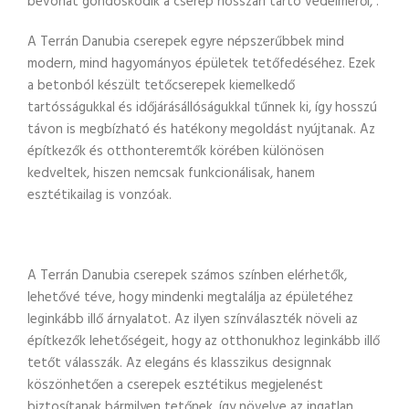
bevonat gondoskodik a cserép hosszan tartó védelméről, .
A Terrán Danubia cserepek egyre népszerűbbek mind
modern, mind hagyományos épületek tetőfedéséhez. Ezek
a betonból készült tetőcserepek kiemelkedő
tartósságukkal és időjárásállóságukkal tűnnek ki, így hosszú
távon is megbízható és hatékony megoldást nyújtanak. Az
építkezők és otthonteremtők körében különösen
kedveltek, hiszen nemcsak funkcionálisak, hanem
esztétikailag is vonzóak.
A Terrán Danubia cserepek számos színben elérhetők,
lehetővé téve, hogy mindenki megtalálja az épületéhez
leginkább illő árnyalatot. Az ilyen színválaszték növeli az
építkezők lehetőségeit, hogy az otthonukhoz leginkább illő
tetőt válasszák. Az elegáns és klasszikus designnak
köszönhetően a cserepek esztétikus megjelenést
biztosítanak bármilyen tetőnek, így növelve az ingatlan