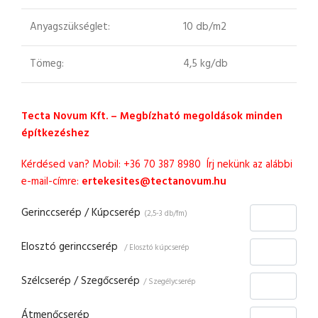
Anyagszükséglet:
10 db/m2
Tömeg:
4,5 kg/db
Tecta Novum Kft. – Megbízható megoldások minden
építkezéshez
Kérdésed van?
Mobil: +36 70 387 8980 Írj nekünk az alábbi
e-mail-címre:
ertekesites@tectanovum.hu
Gerinccserép / Kúpcserép
(2,5-3 db/fm)
Elosztó gerinccserép
/ Elosztó kúpcserép
Szélcserép / Szegőcserép
/ Szegélycserép
Átmenőcserép