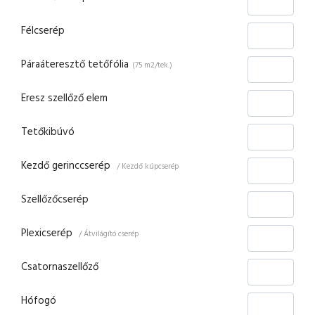
Félcserép
Páraáteresztő tetőfólia
(75 m2/tek.)
Eresz szellőző elem
Tetőkibúvó
Kezdő gerinccserép
/ Kezdő kúpcserép
Szellőzőcserép
Plexicserép
/ Átvilágító cserép
Csatornaszellőző
Hófogó