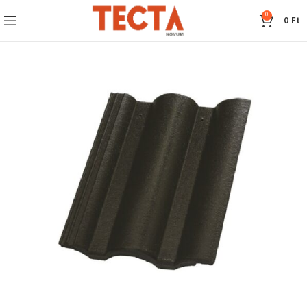
0
0
Ft