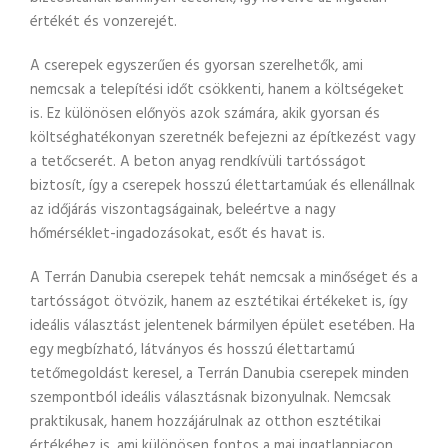
értékét és vonzerejét.
A cserepek egyszerűen és gyorsan szerelhetők, ami
nemcsak a telepítési időt csökkenti, hanem a költségeket
is. Ez különösen előnyös azok számára, akik gyorsan és
költséghatékonyan szeretnék befejezni az építkezést vagy
a tetőcserét. A beton anyag rendkívüli tartósságot
biztosít, így a cserepek hosszú élettartamúak és ellenállnak
az időjárás viszontagságainak, beleértve a nagy
hőmérséklet-ingadozásokat, esőt és havat is.
A Terrán Danubia cserepek tehát nemcsak a minőséget és a
tartósságot ötvözik, hanem az esztétikai értékeket is, így
ideális választást jelentenek bármilyen épület esetében. Ha
egy megbízható, látványos és hosszú élettartamú
tetőmegoldást keresel, a Terrán Danubia cserepek minden
szempontból ideális választásnak bizonyulnak. Nemcsak
praktikusak, hanem hozzájárulnak az otthon esztétikai
értékéhez is, ami különösen fontos a mai ingatlanpiacon.