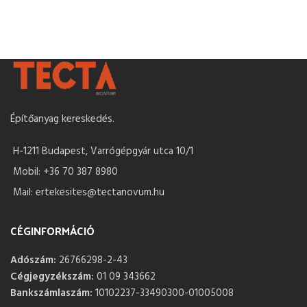
Építőanyag kereskedés.
H-1211 Budapest, Varrógépgyár utca 10/1
Mobil: +36 70 387 8980
Mail: ertekesites@tectanovum.hu
CÉGINFORMÁCIÓ
Adószám:
26766298-2-43
Cégjegyzékszám:
01 09 343662
Bankszámlaszám:
10102237-33490300-01005008