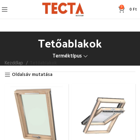
0
0
Ft
Tetőablakok
Terméktípus
Kezdőlap
Tetőablakok
Oldalsáv mutatása