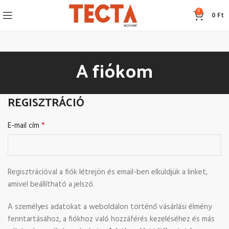
0
0
Ft
A fiókom
REGISZTRÁCIÓ
*
E-mail cím
Regisztrációval a fiók létrejön és email-ben elküldjük a linket,
amivel beállítható a jelszó.
A személyes adatokat a weboldalon történő vásárlási élmény
fenntartásához, a fiókhoz való hozzáférés kezeléséhez és más