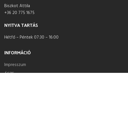
Biszkot Attila
+36 20 775 1675
NYITVA TARTÁS
Hétfő – Péntek 07:30 – 16:00
INFORMÁCIÓ
Impresszum
ÁSZF
Adatvédelmi nyilatkozat
Szállítás és Fizetés
Ajánlatkérés
Telephelyünk
2012
TECTA NOVUM Kft.
- Építőanyag kereskedelem
Bramac | Terrán |