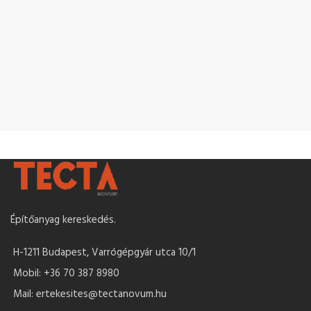
Építőanyag kereskedés.
H-1211 Budapest, Varrógépgyár utca 10/1
Mobil: +36 70 387 8980
Mail: ertekesites@tectanovum.hu