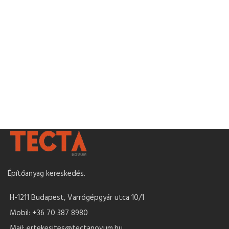
Építőanyag kereskedés.
H-1211 Budapest, Varrógépgyár utca 10/1
Mobil: +36 70 387 8980
Mail: ertekesites@tectanovum.hu