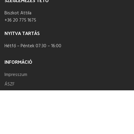
SZEGLEMEZES TETŐ
Biszkot Attila
+36 20 775 1675
NYITVA TARTÁS
Hétfő – Péntek 07:30 – 16:00
INFORMÁCIÓ
Impresszum
ÁSZF
Adatvédelmi nyilatkozat
Szállítás és Fizetés
Ajánlatkérés
Telephelyünk