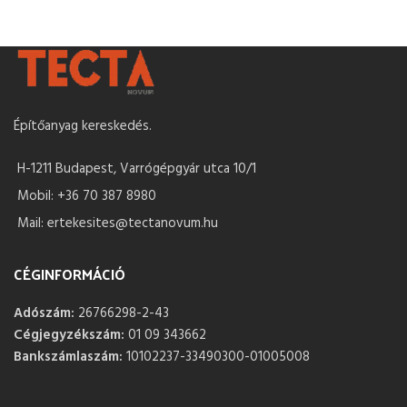
Építőanyag kereskedés.
H-1211 Budapest, Varrógépgyár utca 10/1
Mobil: +36 70 387 8980
Mail: ertekesites@tectanovum.hu
CÉGINFORMÁCIÓ
Adószám:
26766298-2-43
Cégjegyzékszám:
01 09 343662
Bankszámlaszám:
10102237-33490300-01005008