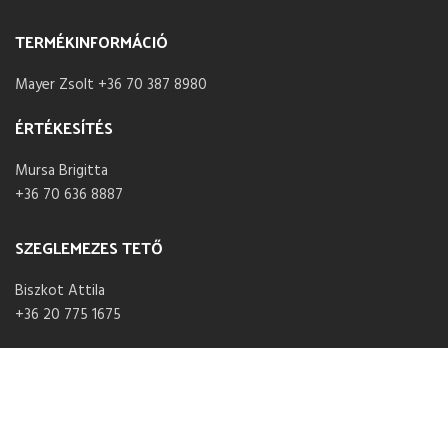
TERMÉKINFORMÁCIÓ
Mayer Zsolt +36 70 387 8980
ÉRTÉKESÍTÉS
Mursa Brigitta
+36 70 636 8887
SZEGLEMEZES TETŐ
Biszkot Attila
+36 20 775 1675
NYITVA TARTÁS
Hétfő – Péntek 07:30 – 16:00