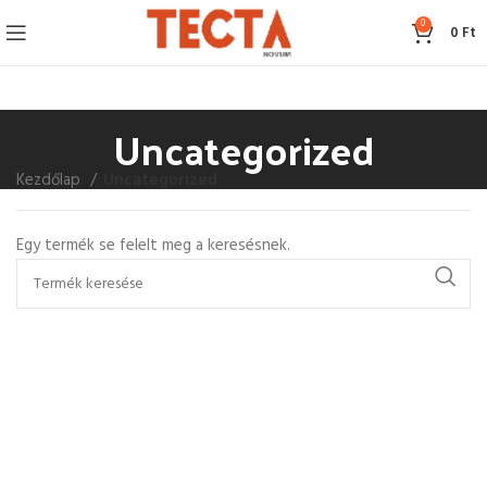
0
0
Ft
Uncategorized
Kezdőlap
Uncategorized
Egy termék se felelt meg a keresésnek.