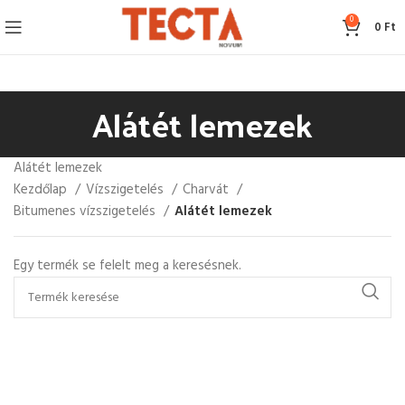
0
0
Ft
Alátét lemezek
Alátét lemezek
Kezdőlap
Vízszigetelés
Charvát
Bitumenes vízszigetelés
Alátét lemezek
Egy termék se felelt meg a keresésnek.