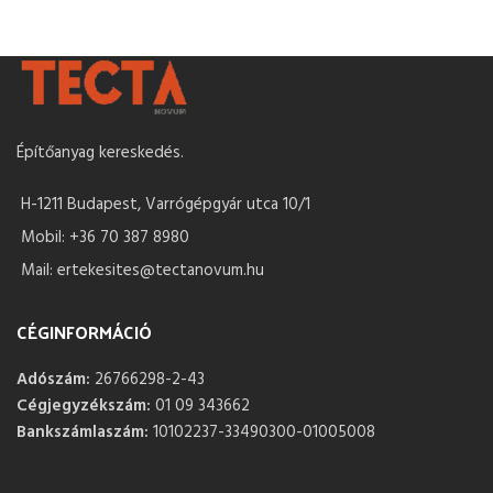
Építőanyag kereskedés.
H-1211 Budapest, Varrógépgyár utca 10/1
Mobil: +36 70 387 8980
Mail: ertekesites@tectanovum.hu
CÉGINFORMÁCIÓ
Adószám:
26766298-2-43
Cégjegyzékszám:
01 09 343662
Bankszámlaszám:
10102237-33490300-01005008