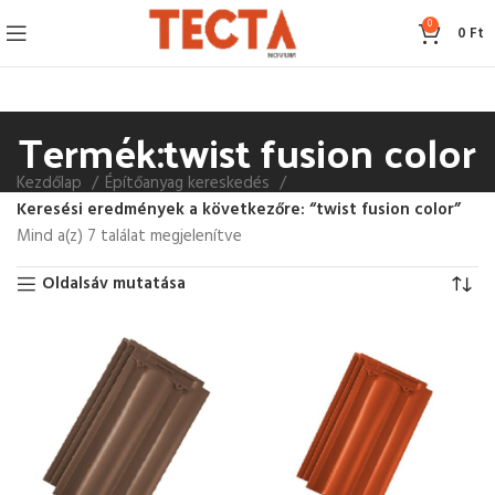
0
0
Ft
Termék:twist fusion color
Kezdőlap
Építőanyag kereskedés
Keresési eredmények a következőre: “twist fusion color”
Mind a(z) 7 találat megjelenítve
Oldalsáv mutatása