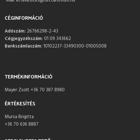
Mail: ertekesites@tectanovum.hu
CÉGINFORMÁCIÓ
Adószám:
26766298-2-43
Cégjegyzékszám:
01 09 343662
Bankszámlaszám:
10102237-33490300-01005008
TERMÉKINFORMÁCIÓ
Mayer Zsolt +36 70 387 8980
ÉRTÉKESÍTÉS
Mursa Brigitta
+36 70 636 8887