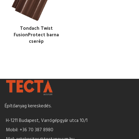
Tondach Twist
FusionProtect barna
cserép
Építőanyag kereskedés.
H-1211 Budapest, Varrógépgyár utca 10/1
Mobil: +36 70 387 8980