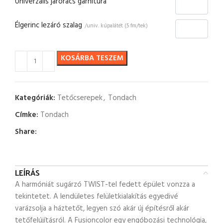
Univerzális járórács garnitúra
Élgerinc lezáró szalag
/univ. kúpalátét (5 fm/tek)
KOSÁRBA TESZEM
Kategóriák:
Tetőcserepek
,
Tondach
Címke:
Tondach
Share:
LEÍRÁS
A harmóniát sugárzó TWIST-tel fedett épület vonzza a
tekintetet. A lendületes felületkialakítás egyedivé
varázsolja a háztetőt, legyen szó akár új építésről akár
tetőfelújításról. A Fusioncolor egy engóbozási technológia,