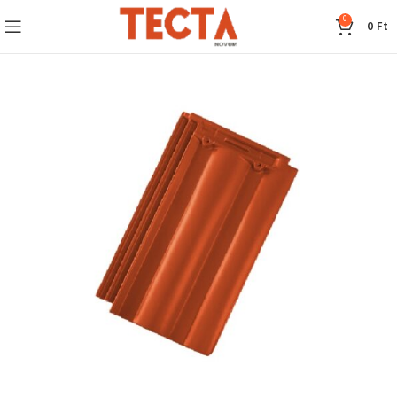
0
0
Ft