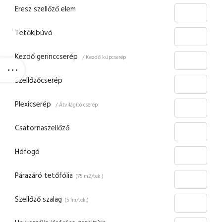
Eresz szellőző elem
Tetőkibúvó
Kezdő gerinccserép
/ Kezdő kúpcserép
Szellőzőcserép
Plexicserép
/ Átvilágító cserép
Csatornaszellőző
Hófogó
Párazáró tetőfólia
(75 m2/tek.)
Szellőző szalag
(5 fm/tek.)