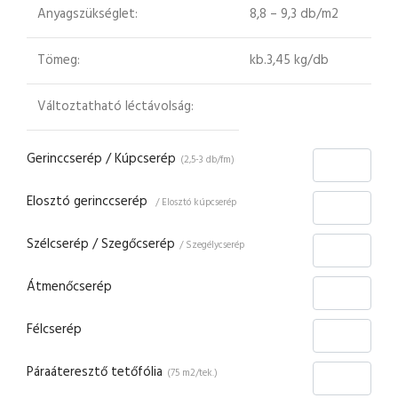
Anyagszükséglet:
8,8 – 9,3 db/m2
Tömeg:
kb.3,45 kg/db
Változtatható léctávolság:
Gerinccserép / Kúpcserép
(2,5-3 db/fm)
Elosztó gerinccserép
/ Elosztó kúpcserép
Szélcserép / Szegőcserép
/ Szegélycserép
Átmenőcserép
Félcserép
Páraáteresztő tetőfólia
(75 m2/tek.)