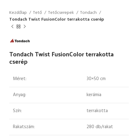
Kezdőlap
Tető
Tetőcserepek
Tondach
Tondach Twist FusionColor terrakotta cserép
Tondach Twist FusionColor terrakotta
cserép
Méret:
30×50 cm
Anyag:
kerámia
Szín:
terrakotta
Rakatszám:
280 db/rakat