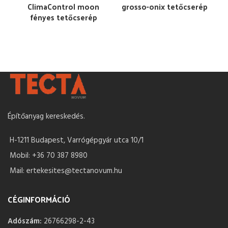
ClimaControl moon
grosso-onix tetőcserép
fényes tetőcserép
Építőanyag kereskedés.
H-1211 Budapest, Varrógépgyár utca 10/1
Mobil: +36 70 387 8980
Mail: ertekesites@tectanovum.hu
CÉGINFORMÁCIÓ
Adószám:
26766298-2-43