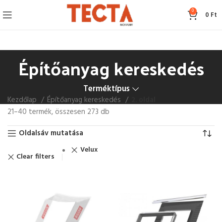
0
0
Ft
Építőanyag kereskedés
Terméktípus
Kezdőlap
Építőanyag kereskedés
2. oldal
21–40 termék, összesen 273 db
Oldalsáv mutatása
Velux
Clear filters