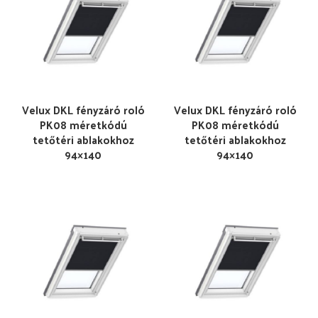
Velux DKL fényzáró roló
Velux DKL fényzáró roló
PK08 méretkódú
PK08 méretkódú
tetőtéri ablakokhoz
tetőtéri ablakokhoz
94×140
94×140