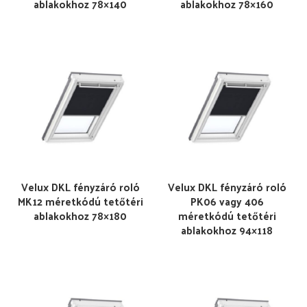
ablakokhoz 78×140
ablakokhoz 78×160
Velux DKL fényzáró roló
Velux DKL fényzáró roló
MK12 méretkódú tetőtéri
PK06 vagy 406
ablakokhoz 78×180
méretkódú tetőtéri
ablakokhoz 94×118