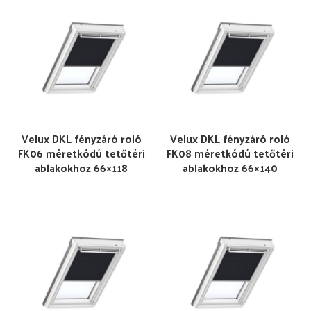
Velux DKL fényzáró roló
Velux DKL fényzáró roló
FK06 méretkódú tetőtéri
FK08 méretkódú tetőtéri
ablakokhoz 66×118
ablakokhoz 66×140