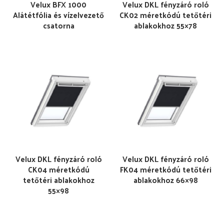
Velux BFX 1000
Velux DKL fényzáró roló
Alátétfólia és vízelvezető
CK02 méretkódú tetőtéri
csatorna
ablakokhoz 55×78
Velux DKL fényzáró roló
Velux DKL fényzáró roló
CK04 méretkódú
FK04 méretkódú tetőtéri
tetőtéri ablakokhoz
ablakokhoz 66×98
55×98