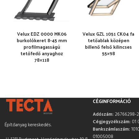
Velux EDZ 0000 MK06
Velux GZL 1051 CK04 fa
burkolókeret 8-45 mm
tetőablak középen
profilmagasságú
billenő felső kilincses
tetőfedő anyaghoz
55×98
78×118
CÉGINFORMÁCIÓ
Adószám:
26766298-2
Cégjegyzékszám:
01 
Építőanyag kereskedés.
Bankszámlaszám:
101
01005008