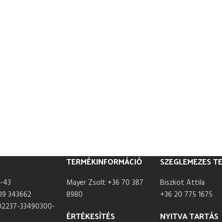
TERMÉKINFORMÁCIÓ
SZEGLEMEZES T
-43
Mayer Zsolt +36 70 387
Biszkot Attila
09 343662
8980
+36 20 775 1675
02237-33490300-
ÉRTÉKESÍTÉS
NYITVA TARTÁS