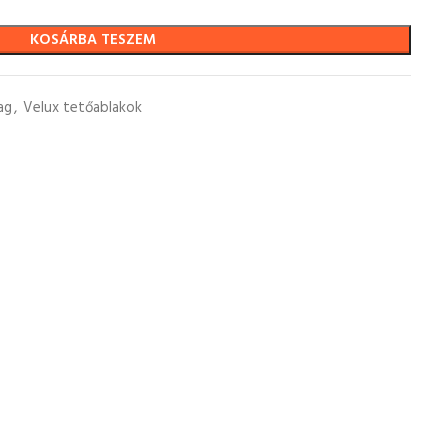
KOSÁRBA TESZEM
ag
,
Velux tetőablakok