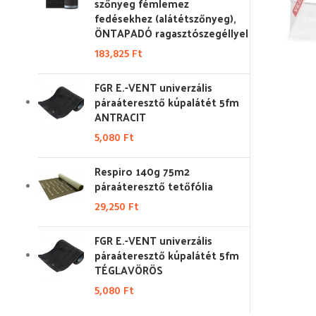
szőnyeg fémlemez
fedésekhez (alátétszőnyeg),
ÖNTAPADÓ ragasztószegéllyel
183,825
Ft
FGR E.-VENT univerzális
páraáteresztő kúpalátét 5fm
ANTRACIT
5,080
Ft
Respiro 140g 75m2
páraáteresztő tetőfólia
29,250
Ft
FGR E.-VENT univerzális
páraáteresztő kúpalátét 5fm
TÉGLAVÖRÖS
5,080
Ft