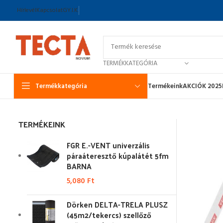
Hírlevél
Kapcsolat
GY.I.K.
TERMÉKKATEGÓRIA
Termékkategória
Termékeink
AKCIÓK 2025
TERMÉKEINK
FGR E.-VENT univerzális
páraáteresztő kúpalátét 5fm
BARNA
5,080
Ft
Dörken DELTA-TRELA PLUSZ
(45m2/tekercs) szellőző