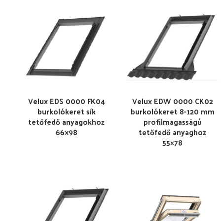
Velux EDS 0000 FK04
Velux EDW 0000 CK02
burkolókeret sík
burkolókeret 8-120 mm
tetőfedő anyagokhoz
profilmagasságú
66×98
tetőfedő anyaghoz
55×78