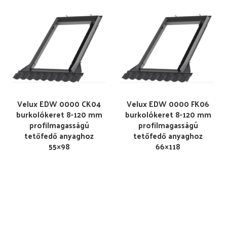
Velux EDW 0000 CK04
Velux EDW 0000 FK06
burkolókeret 8-120 mm
burkolókeret 8-120 mm
profilmagasságú
profilmagasságú
tetőfedő anyaghoz
tetőfedő anyaghoz
55×98
66×118