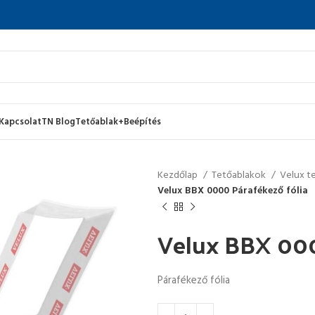
Kapcsolat
TN Blog
Tetőablak+Beépítés
Kezdőlap
Tetőablakok
Velux t
Velux BBX 0000 Párafékező fólia
Velux BBX 000
Párafékező fólia