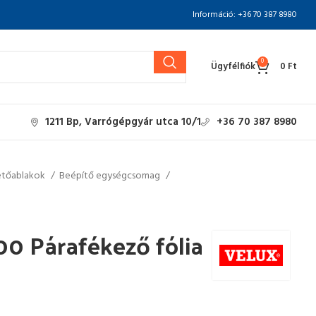
Információ: +36 70 387 8980
0
Ügyfélfiók
0
Ft
1211 Bp, Varrógépgyár utca 10/1
+36 70 387 8980
etőablakok
Beépítő egységcsomag
0 Párafékező fólia