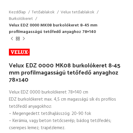
Kezdőlap
Tetőablakok
Velux tetőablakok
Burkolókeret
Velux EDZ 0000 MK08 burkolókeret 8-45 mm
profilmagasságú tetőfedő anyaghoz 78×140
Velux EDZ 0000 MK08 burkolókeret 8-45
mm profilmagasságú tetőfedő anyaghoz
78×140
Velux EDZ 0000 burkolókeret 78×140 cm
EDZ burkolókeret max. 4,5 cm magasságú sík és profilos
tetőfedő anyagokhoz:
– Megengedett tetőhajlásszög: 20-90 fok
– Kerámia, vagy beton tetőcserép; bádog tetőfedés;
cserepes lemez; trapézlemez.