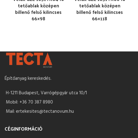
tetőablak középen
tetőablak középen
billenő felső kilincses
billenő felső kilincses
66×98
66×118
Építőanyag kereskedés.
H-1211 Budapest, Varrógépgyár utca 10/1
Mobil: +36 70 387 8980
Mail: ertekesites@tectanovum.hu
CÉGINFORMÁCIÓ