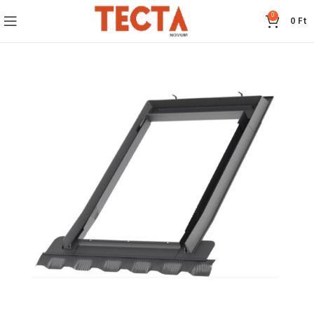
0
0
Ft