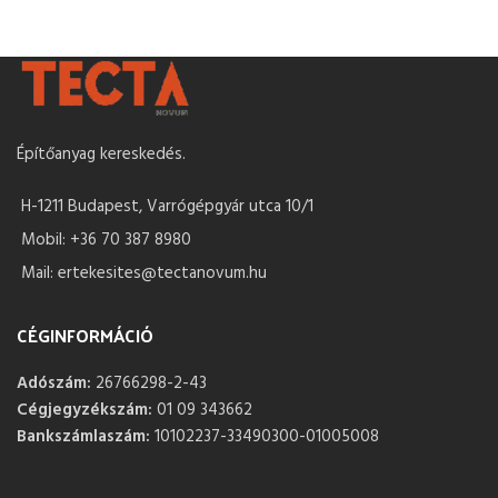
Építőanyag kereskedés.
H-1211 Budapest, Varrógépgyár utca 10/1
Mobil: +36 70 387 8980
Mail: ertekesites@tectanovum.hu
CÉGINFORMÁCIÓ
Adószám:
26766298-2-43
Cégjegyzékszám:
01 09 343662
Bankszámlaszám:
10102237-33490300-01005008