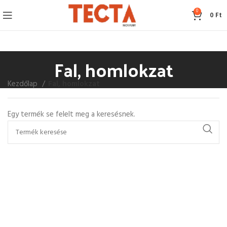
0
0
Ft
Fal, homlokzat
Kezdőlap
Fal, homlokzat
Egy termék se felelt meg a keresésnek.