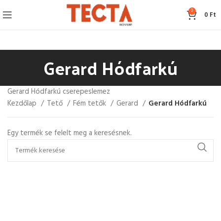
0
0
Ft
Gerard Hódfarkú
Gerard Hódfarkú cserepeslemez
Kezdőlap
Tető
Fém tetők
Gerard
Gerard Hódfarkú
Egy termék se felelt meg a keresésnek.