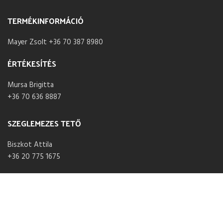
TERMÉKINFORMÁCIÓ
Mayer Zsolt +36 70 387 8980
ÉRTÉKESÍTÉS
Mursa Brigitta
+36 70 636 8887
SZEGLEMEZES TETŐ
Biszkot Attila
+36 20 775 1675
NYITVA TARTÁS
Hétfő – Péntek 07:30 – 16:00