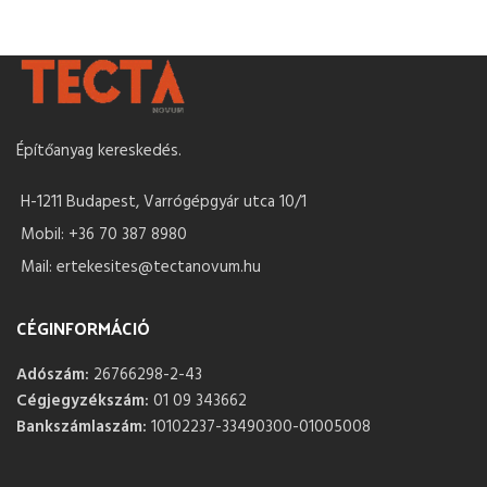
Építőanyag kereskedés.
H-1211 Budapest, Varrógépgyár utca 10/1
Mobil: +36 70 387 8980
Mail: ertekesites@tectanovum.hu
CÉGINFORMÁCIÓ
Adószám:
26766298-2-43
Cégjegyzékszám:
01 09 343662
Bankszámlaszám:
10102237-33490300-01005008