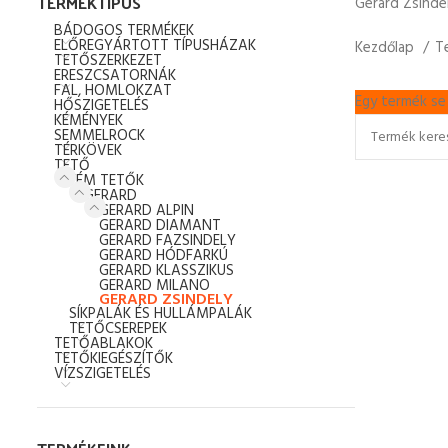
TERMÉKTÍPUS
Gerard Zsinde
BÁDOGOS TERMÉKEK
ELŐREGYÁRTOTT TÍPUSHÁZAK
Kezdőlap
T
TETŐSZERKEZET
ERESZCSATORNÁK
FAL, HOMLOKZAT
Egy termék se 
HŐSZIGETELÉS
KÉMÉNYEK
SEMMELROCK
TÉRKÖVEK
TETŐ
FÉM TETŐK
GERARD
GERARD ALPIN
GERARD DIAMANT
GERARD FAZSINDELY
GERARD HÓDFARKÚ
GERARD KLASSZIKUS
GERARD MILANO
GERARD ZSINDELY
SÍKPALÁK ÉS HULLÁMPALÁK
TETŐCSEREPEK
TETŐABLAKOK
TETŐKIEGÉSZÍTŐK
VÍZSZIGETELÉS