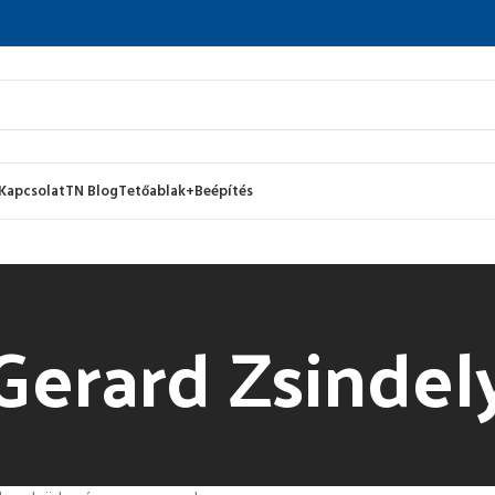
Kapcsolat
TN Blog
Tetőablak+Beépítés
Gerard Zsindel