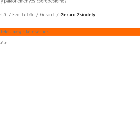
ly palaörleményes cserepeslemez
ető
Fém tetők
Gerard
Gerard Zsindely
felelt meg a keresésnek.