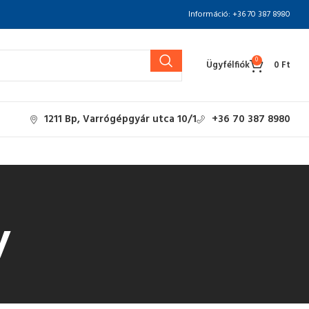
Információ: +36 70 387 8980
0
Ügyfélfiók
0
Ft
1211 Bp, Varrógépgyár utca 10/1
+36 70 387 8980
y