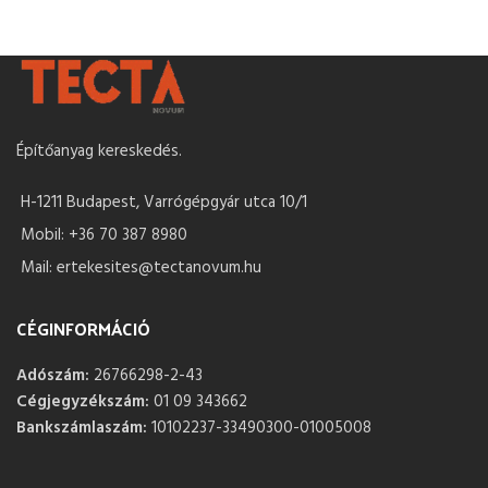
Építőanyag kereskedés.
H-1211 Budapest, Varrógépgyár utca 10/1
Mobil: +36 70 387 8980
Mail: ertekesites@tectanovum.hu
CÉGINFORMÁCIÓ
Adószám:
26766298-2-43
Cégjegyzékszám:
01 09 343662
Bankszámlaszám:
10102237-33490300-01005008