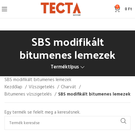
0
0
Ft
SBS modifikált
bitumenes lemezek
Terméktípus
SBS modifikált bitumenes lemezek
Kezdőlap
Vízszigetelés
Charvát
Bitumenes vízszigetelés
SBS modifikált bitumenes lemezek
Egy termék se felelt meg a keresésnek.