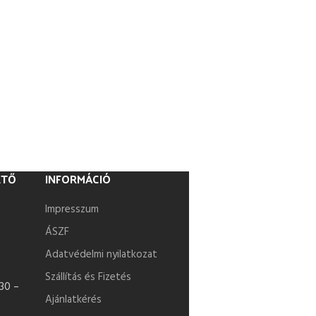
ETŐ
INFORMÁCIÓ
Impresszum
ÁSZF
Adatvédelmi nyilatkozat
Szállítás és Fizetés
30 –
Ajánlatkérés