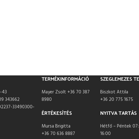
TERMÉKINFORMÁCIÓ
SZEGLEMEZES T
-43
Mayer Zsolt +36 70 387
Biszkot Attila
09 343662
8980
+36 20 775 1675
02237-33490300-
ÉRTÉKESÍTÉS
NYITVA TARTÁS
Mursa Brigitta
Hétfő – Péntek 07:
+36 70 636 8887
16:00