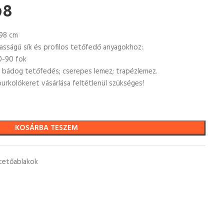
98
98 cm
asságú sík és profilos tetőfedő anyagokhoz:
0-90 fok
; bádog tetőfedés; cserepes lemez; trapézlemez.
urkolókeret vásárlása feltétlenül szükséges!
KOSÁRBA TESZEM
tetőablakok