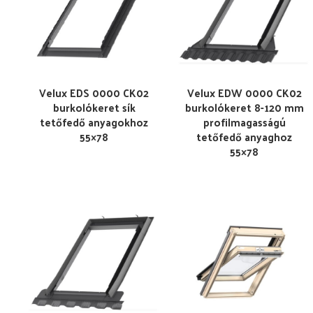
Velux EDS 0000 CK02
Velux EDW 0000 CK02
burkolókeret sík
burkolókeret 8-120 mm
tetőfedő anyagokhoz
profilmagasságú
55×78
tetőfedő anyaghoz
55×78