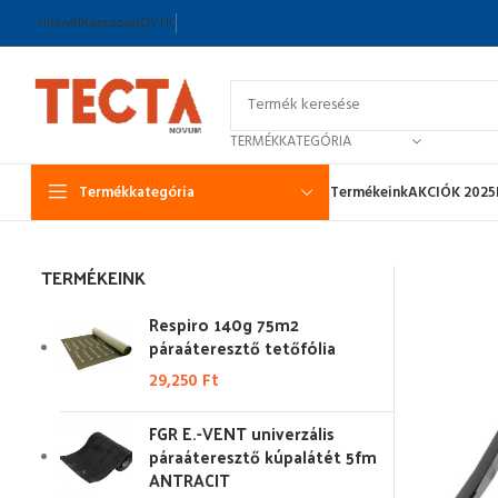
Hírlevél
Kapcsolat
GY.I.K.
TERMÉKKATEGÓRIA
Termékkategória
Termékeink
AKCIÓK 2025
TERMÉKEINK
Respiro 140g 75m2
páraáteresztő tetőfólia
29,250
Ft
FGR E.-VENT univerzális
páraáteresztő kúpalátét 5fm
ANTRACIT