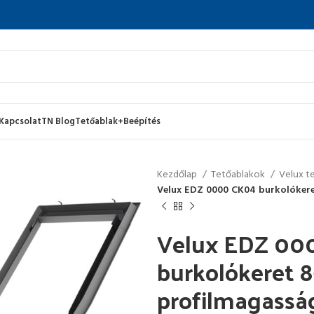
Kapcsolat
TN Blog
Tetőablak+Beépítés
Kezdőlap
Tetőablakok
Velux t
Velux EDZ 0000 CK04 burkolóker
Velux EDZ 00
burkolókeret 
profilmagassá