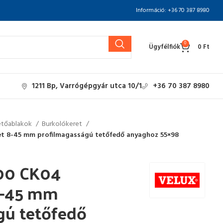
Információ: +36 70 387 8980
0
Ügyfélfiók
0
Ft
1211 Bp, Varrógépgyár utca 10/1
+36 70 387 8980
etőablakok
Burkolókeret
et 8-45 mm profilmagasságú tetőfedő anyaghoz 55×98
00 CK04
8-45 mm
gú tetőfedő