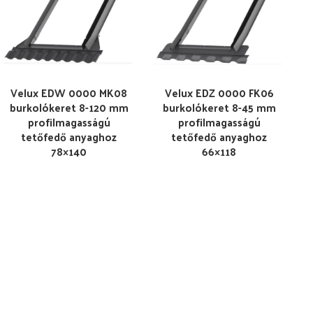
Velux EDW 0000 MK08
Velux EDZ 0000 FK06
burkolókeret 8-120 mm
burkolókeret 8-45 mm
profilmagasságú
profilmagasságú
tetőfedő anyaghoz
tetőfedő anyaghoz
78×140
66×118