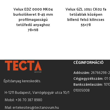
Velux EDZ 0000 MK04
Velux GZL 1051 CK02 fa
burkolókeret 8-45 mm
tetőablak középen
profilmagasságú
billenő felső kilincses
tetőfedő anyaghoz
55×78
78×98
CÉGINFORMÁCIÓ
Adószám:
26766298-2
Cégjegyzékszám:
01 
Építőanyag kereskedés.
Bankszámlaszám:
101
01005008
H-1211 Budapest, Varrógépgyár utca 10/1
Mobil: +36 70 387 8980
Mail: ertekesites@tectanovum.hu