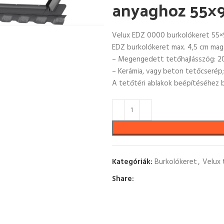
anyaghoz 55×
Velux EDZ 0000 burkolókeret 55×
EDZ burkolókeret max. 4,5 cm mag
– Megengedett tetőhajlásszög: 2
– Kerámia, vagy beton tetőcserép
A tetőtéri ablakok beépítéséhez b
Kategóriák:
Burkolókeret
,
Velux 
Share: