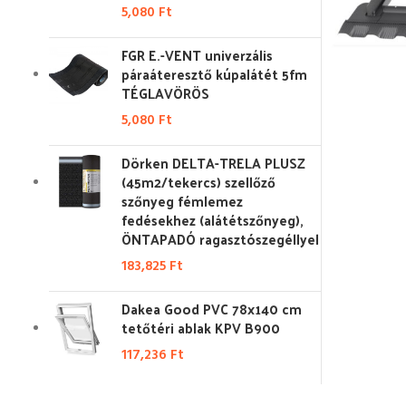
5,080
Ft
FGR E.-VENT univerzális
páraáteresztő kúpalátét 5fm
TÉGLAVÖRÖS
5,080
Ft
Dörken DELTA-TRELA PLUSZ
(45m2/tekercs) szellőző
szőnyeg fémlemez
fedésekhez (alátétszőnyeg),
ÖNTAPADÓ ragasztószegéllyel
183,825
Ft
Dakea Good PVC 78x140 cm
tetőtéri ablak KPV B900
117,236
Ft