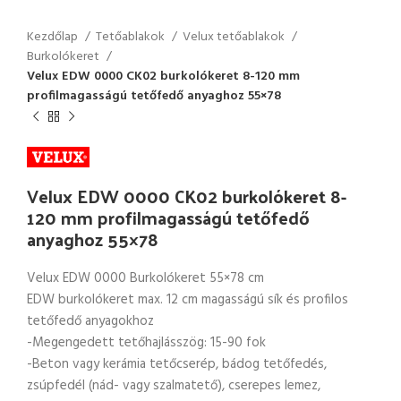
Kezdőlap
Tetőablakok
Velux tetőablakok
Burkolókeret
Velux EDW 0000 CK02 burkolókeret 8-120 mm
profilmagasságú tetőfedő anyaghoz 55×78
Velux EDW 0000 CK02 burkolókeret 8-
120 mm profilmagasságú tetőfedő
anyaghoz 55×78
Velux EDW 0000 Burkolókeret 55×78 cm
EDW burkolókeret max. 12 cm magasságú sík és profilos
tetőfedő anyagokhoz
-Megengedett tetőhajlásszög: 15-90 fok
-Beton vagy kerámia tetőcserép, bádog tetőfedés,
zsúpfedél (nád- vagy szalmatető), cserepes lemez,