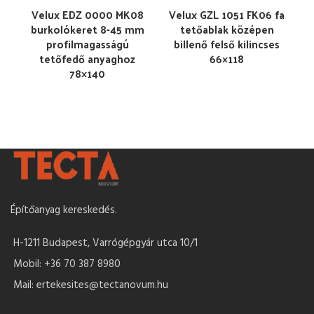
Velux EDZ 0000 MK08
Velux GZL 1051 FK06 fa
burkolókeret 8-45 mm
tetőablak középen
profilmagasságú
billenő felső kilincses
tetőfedő anyaghoz
66×118
78×140
Építőanyag kereskedés.
H-1211 Budapest, Varrógépgyár utca 10/1
Mobil: +36 70 387 8980
Mail: ertekesites@tectanovum.hu