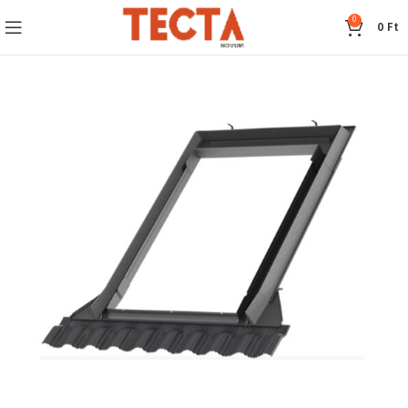
0
0
Ft