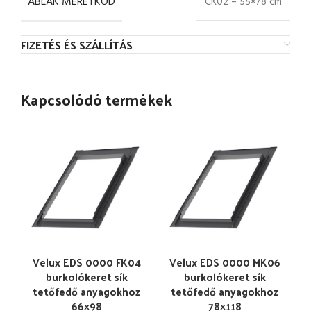
ABLAK MÉRETKÓD
CK02 – 55×78 cm
FIZETÉS ÉS SZÁLLÍTÁS
Kapcsolódó termékek
Velux EDS 0000 FK04
Velux EDS 0000 MK06
burkolókeret sík
burkolókeret sík
tetőfedő anyagokhoz
tetőfedő anyagokhoz
66×98
78×118