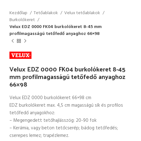
Kezdőlap
Tetőablakok
Velux tetőablakok
Burkolókeret
Velux EDZ 0000 FK04 burkolókeret 8-45 mm
profilmagasságú tetőfedő anyaghoz 66×98
Velux EDZ 0000 FK04 burkolókeret 8-45
mm profilmagasságú tetőfedő anyaghoz
66×98
Velux EDZ 0000 burkolókeret 66×98 cm
EDZ burkolókeret max. 4,5 cm magasságú sík és profilos
tetőfedő anyagokhoz:
– Megengedett tetőhajlásszög: 20-90 fok
– Kerámia, vagy beton tetőcserép; bádog tetőfedés;
cserepes lemez; trapézlemez.