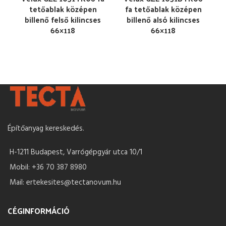
tetőablak középen
fa tetőablak középen
billenő felső kilincses
billenő alsó kilincses
66×118
66×118
Építőanyag kereskedés.
H-1211 Budapest, Varrógépgyár utca 10/1
Mobil: +36 70 387 8980
Mail: ertekesites@tectanovum.hu
CÉGINFORMÁCIÓ