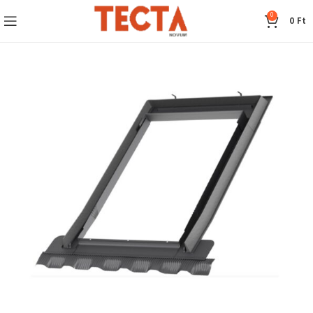
0
0
Ft