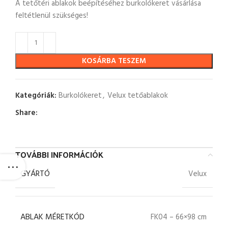
A tetőtéri ablakok beépítéséhez burkolókeret vásárlása
feltétlenül szükséges!
KOSÁRBA TESZEM
Kategóriák:
Burkolókeret
,
Velux tetőablakok
Share:
TOVÁBBI INFORMÁCIÓK
GYÁRTÓ
Velux
ABLAK MÉRETKÓD
FK04 – 66×98 cm