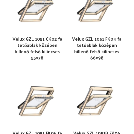
Velux GZL 1051 CK02 fa
Velux GZL 1051 FK04 fa
tetőablak középen
tetőablak középen
billenő felső kilincses
billenő felső kilincses
55×78
66×98
Velux GZL 1051 FK06 fa
Velux GZL 1051B FK06