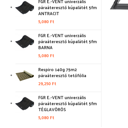
FGR E.-VENT univerzális
páraáteresztő kúpalátét 5fm
ANTRACIT
5,080
Ft
FGR E.-VENT univerzális
páraáteresztő kúpalátét 5fm
BARNA
5,080
Ft
Respiro 140g 75m2
páraáteresztő tetőfólia
29,250
Ft
FGR E.-VENT univerzális
páraáteresztő kúpalátét 5fm
TÉGLAVÖRÖS
5,080
Ft