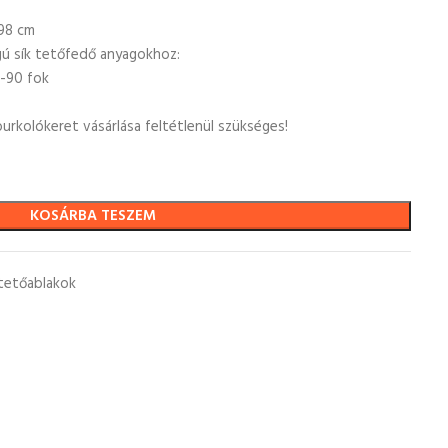
98 cm
gú sík tetőfedő anyagokhoz:
-90 fok
urkolókeret vásárlása feltétlenül szükséges!
KOSÁRBA TESZEM
tetőablakok