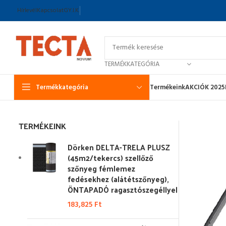
Hírlevél
Kapcsolat
GY.I.K.
TERMÉKKATEGÓRIA
Termékkategória
Termékeink
AKCIÓK 2025
TERMÉKEINK
Dörken DELTA-TRELA PLUSZ
(45m2/tekercs) szellőző
szőnyeg fémlemez
fedésekhez (alátétszőnyeg),
ÖNTAPADÓ ragasztószegéllyel
183,825
Ft