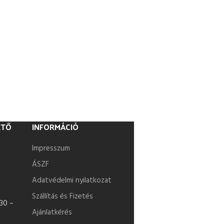
ETŐ
INFORMÁCIÓ
Impresszum
ÁSZF
Adatvédelmi nyilatkozat
Szállítás és Fizetés
30 –
Ajánlatkérés