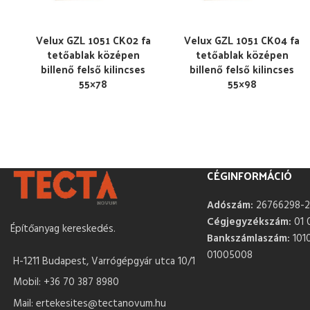
Velux GZL 1051 CK02 fa
Velux GZL 1051 CK04 fa
tetőablak középen
tetőablak középen
billenő felső kilincses
billenő felső kilincses
55×78
55×98
CÉGINFORMÁCIÓ
Adószám:
26766298-2
Cégjegyzékszám:
01 
Építőanyag kereskedés.
Bankszámlaszám:
101
01005008
H-1211 Budapest, Varrógépgyár utca 10/1
Mobil: +36 70 387 8980
Mail: ertekesites@tectanovum.hu