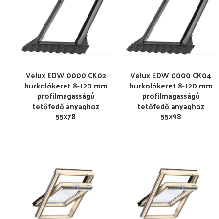
Velux EDW 0000 CK02
Velux EDW 0000 CK04
burkolókeret 8-120 mm
burkolókeret 8-120 mm
profilmagasságú
profilmagasságú
tetőfedő anyaghoz
tetőfedő anyaghoz
55×78
55×98