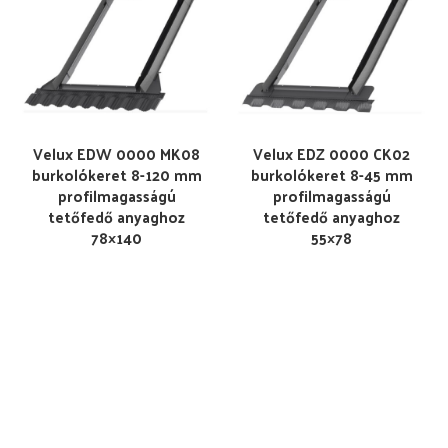
Velux EDW 0000 MK08
Velux EDZ 0000 CK02
burkolókeret 8-120 mm
burkolókeret 8-45 mm
profilmagasságú
profilmagasságú
tetőfedő anyaghoz
tetőfedő anyaghoz
78×140
55×78