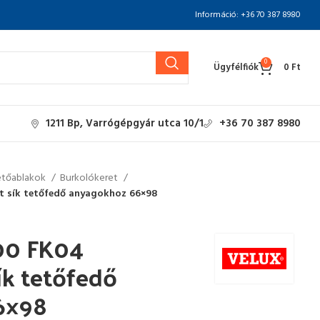
Információ: +36 70 387 8980
0
Ügyfélfiók
0
Ft
1211 Bp, Varrógépgyár utca 10/1
+36 70 387 8980
etőablakok
Burkolókeret
t sík tetőfedő anyagokhoz 66×98
00 FK04
ík tetőfedő
6×98