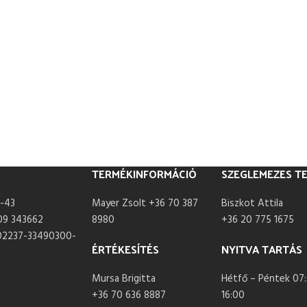
TERMÉKINFORMÁCIÓ
SZEGLEMEZES T
-43
Mayer Zsolt +36 70 387
Biszkot Attila
09 343662
8980
+36 20 775 1675
02237-33490300-
ÉRTÉKESÍTÉS
NYITVA TARTÁS
Mursa Brigitta
Hétfő – Péntek 07:
+36 70 636 8887
16:00