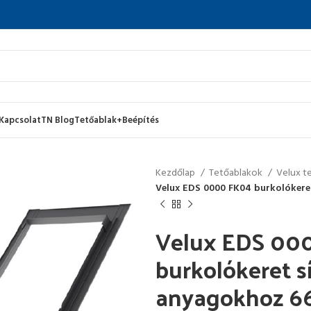
Kapcsolat
TN Blog
Tetőablak+Beépítés
Kezdőlap
Tetőablakok
Velux t
Velux EDS 0000 FK04 burkolókere
Velux EDS 00
burkolókeret s
anyagokhoz 6