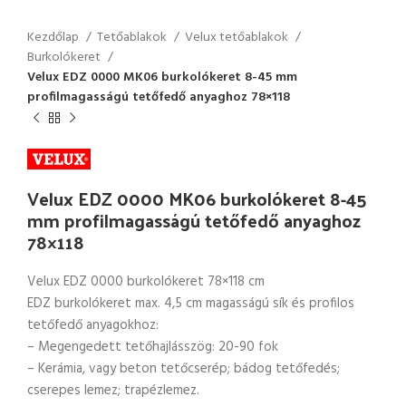
Kezdőlap
Tetőablakok
Velux tetőablakok
Burkolókeret
Velux EDZ 0000 MK06 burkolókeret 8-45 mm
profilmagasságú tetőfedő anyaghoz 78×118
Velux EDZ 0000 MK06 burkolókeret 8-45
mm profilmagasságú tetőfedő anyaghoz
78×118
Velux EDZ 0000 burkolókeret 78×118 cm
EDZ burkolókeret max. 4,5 cm magasságú sík és profilos
tetőfedő anyagokhoz:
– Megengedett tetőhajlásszög: 20-90 fok
– Kerámia, vagy beton tetőcserép; bádog tetőfedés;
cserepes lemez; trapézlemez.