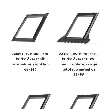
Velux EDS 0000 FK08
Velux EDW 0000 CK04
burkolókeret sík
burkolókeret 8-120
tetőfedő anyagokhoz
mm profilmagasságú
66×140
tetőfedő anyaghoz
55×98