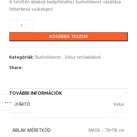
A tetőtéri ablakok beépítéséhez burkolókeret vásárlása
feltétlenül szükséges!
KOSÁRBA TESZEM
Kategóriák:
Burkolókeret
,
Velux tetőablakok
Share:
TOVÁBBI INFORMÁCIÓK
GYÁRTÓ
Velux
ABLAK MÉRETKÓD
MK06 – 78×118 cm