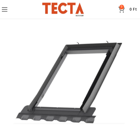
0
0
Ft