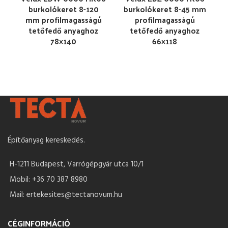
burkolókeret 8-120
burkolókeret 8-45 mm
mm profilmagasságú
profilmagasságú
tetőfedő anyaghoz
tetőfedő anyaghoz
78×140
66×118
Építőanyag kereskedés.
H-1211 Budapest, Varrógépgyár utca 10/1
Mobil: +36 70 387 8980
Mail: ertekesites@tectanovum.hu
CÉGINFORMÁCIÓ