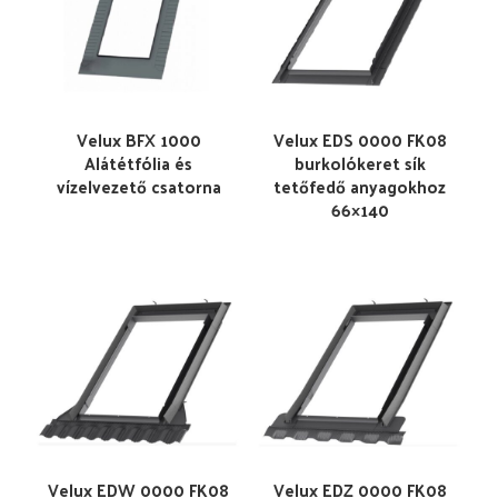
Velux BFX 1000
Velux EDS 0000 FK08
Alátétfólia és
burkolókeret sík
vízelvezető csatorna
tetőfedő anyagokhoz
66×140
Velux EDW 0000 FK08
Velux EDZ 0000 FK08