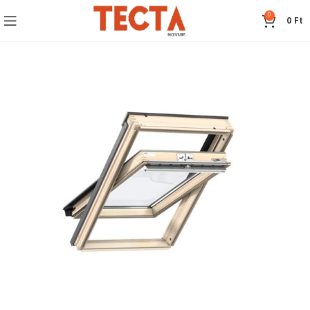
0
0
Ft