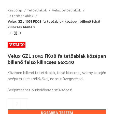
Kezdőlap
Tetőablakok
Velux tetőablakok
Fa tetőtéri ablak
Velux GZL 1051 FK08 fa tetőablak középen billenő felső
kilincses 66×140
Velux GZL 1051 FK08 fa tetőablak középen
billenő felső kilincses 66×140
Középen billenő fa tetőablak, felső kilinccsel, szárny tetején
beépített résszellőzővel, edzett üvegezéssel.
Beépítéséhez burkolókeret szükséges!
KOSÁRBA TESZEM