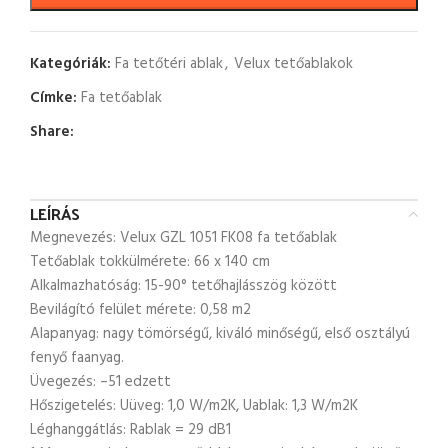
Kategóriák:
Fa tetőtéri ablak
,
Velux tetőablakok
Címke:
Fa tetőablak
Share:
LEÍRÁS
Megnevezés: Velux GZL 1051 FK08 fa tetőablak
Tetőablak tokkülmérete: 66 x 140 cm
Alkalmazhatóság: 15-90° tetőhajlásszög között
Bevilágító felület mérete: 0,58 m2
Alapanyag: nagy tömörségű, kiváló minőségű, első osztályú
fenyő faanyag.
Üvegezés: –51 edzett
Hőszigetelés: Uüveg: 1,0 W/m2K, Uablak: 1,3 W/m2K
Léghanggátlás: Rablak = 29 dB1