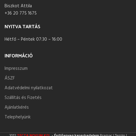
Biszkot Attila
+36 20 775 1675
NYITVA TARTÁS
Hétfő – Péntek 07:30 – 16:00
INFORMÁCIÓ
Impresszum
ÁSZF
Adatvédelmi nyilatkozat
Szállítás és Fizetés
Ajánlatkérés
Telephelyünk
2012
TECTA NOVUM Kft.
- Építőanyag kereskedelem
Bramac | Terrán |