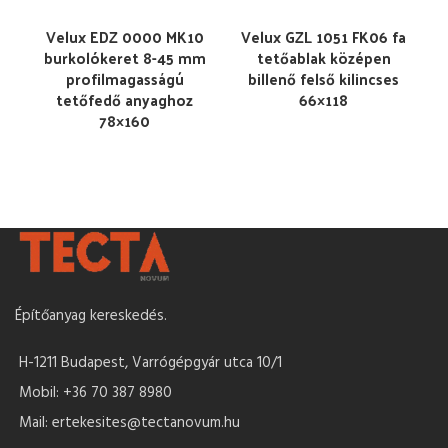
Velux EDZ 0000 MK10
Velux GZL 1051 FK06 fa
burkolókeret 8-45 mm
tetőablak középen
profilmagasságú
billenő felső kilincses
tetőfedő anyaghoz
66×118
78×160
Építőanyag kereskedés.
H-1211 Budapest, Varrógépgyár utca 10/1
Mobil: +36 70 387 8980
Mail: ertekesites@tectanovum.hu