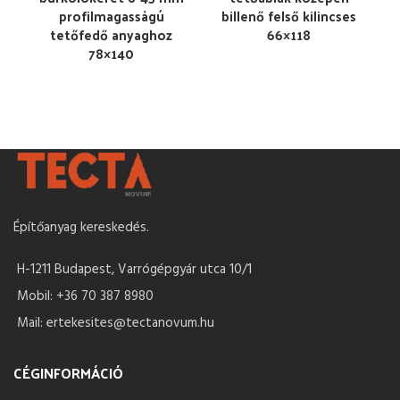
profilmagasságú
billenő felső kilincses
tetőfedő anyaghoz
66×118
78×140
Építőanyag kereskedés.
H-1211 Budapest, Varrógépgyár utca 10/1
Mobil: +36 70 387 8980
Mail: ertekesites@tectanovum.hu
CÉGINFORMÁCIÓ