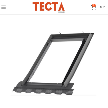
0
0
Ft