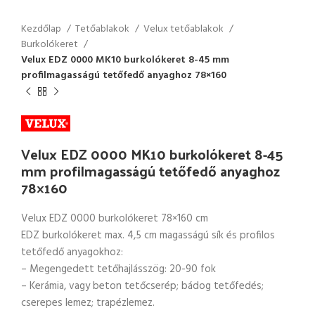
Kezdőlap
Tetőablakok
Velux tetőablakok
Burkolókeret
Velux EDZ 0000 MK10 burkolókeret 8-45 mm
profilmagasságú tetőfedő anyaghoz 78×160
Velux EDZ 0000 MK10 burkolókeret 8-45
mm profilmagasságú tetőfedő anyaghoz
78×160
Velux EDZ 0000 burkolókeret 78×160 cm
EDZ burkolókeret max. 4,5 cm magasságú sík és profilos
tetőfedő anyagokhoz:
– Megengedett tetőhajlásszög: 20-90 fok
– Kerámia, vagy beton tetőcserép; bádog tetőfedés;
cserepes lemez; trapézlemez.