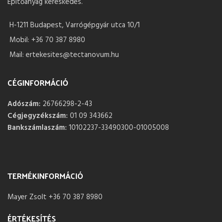
Építőanyag kereskedés.
H-1211 Budapest, Varrógépgyár utca 10/1
Mobil: +36 70 387 8980
Mail: ertekesites@tectanovum.hu
CÉGINFORMÁCIÓ
Adószám:
26766298-2-43
Cégjegyzékszám:
01 09 343662
Bankszámlaszám:
10102237-33490300-01005008
TERMÉKINFORMÁCIÓ
Mayer Zsolt +36 70 387 8980
ÉRTÉKESÍTÉS