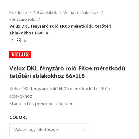
Kezdőlap
Tetőablakok
Velux tetőablakok
Fényzáró roló
Velux DKL fényzáró roló FK06 méretkódú tetőtéri
ablakokhoz 66×118
Velux DKL fényzáró roló FK06 méretkódú
tetőtéri ablakokhoz 66×118
Velux DKL fényzáró roló FK06 méretkódú tetőtéri
ablakokhoz
Standard és premium színekben
COLOR