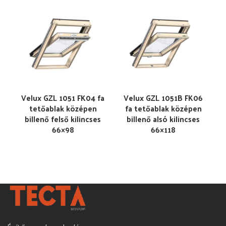
Velux GZL 1051 FK04 fa
Velux GZL 1051B FK06
tetőablak középen
fa tetőablak középen
billenő felső kilincses
billenő alsó kilincses
66×98
66×118