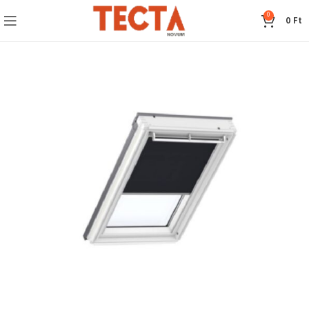
0
0
Ft