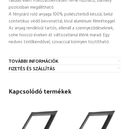
fakulás ellen. Fokozatmentesen fel-le húzható, bármely
pozícióban megállítható.
A fényzáró roló anyaga 100% poliészterből készül, belül
szintetikus védő bevonattal, kívül alumínium filmréteggel.
Az anyag rendkívül tartós, ellenáll a szennyeződéseknek,
színe hosszú éveken át változatlanul élénk marad. Egy
nedves törlőkendővel, szivaccsal könnyen tisztítható.
TOVÁBBI INFORMÁCIÓK
FIZETÉS ÉS SZÁLLÍTÁS
Kapcsolódó termékek