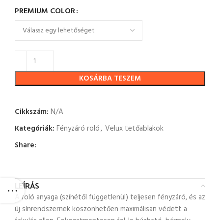
PREMIUM COLOR
KOSÁRBA TESZEM
Cikkszám:
N/A
Kategóriák:
Fényzáró roló
,
Velux tetőablakok
Share:
LEÍRÁS
A roló anyaga (színétől függetlenül) teljesen fényzáró, és az
új sínrendszernek köszönhetően maximálisan védett a