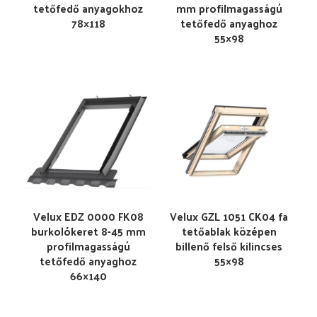
tetőfedő anyagokhoz
mm profilmagasságú
78×118
tetőfedő anyaghoz
55×98
Velux EDZ 0000 FK08
Velux GZL 1051 CK04 fa
burkolókeret 8-45 mm
tetőablak középen
profilmagasságú
billenő felső kilincses
tetőfedő anyaghoz
55×98
66×140