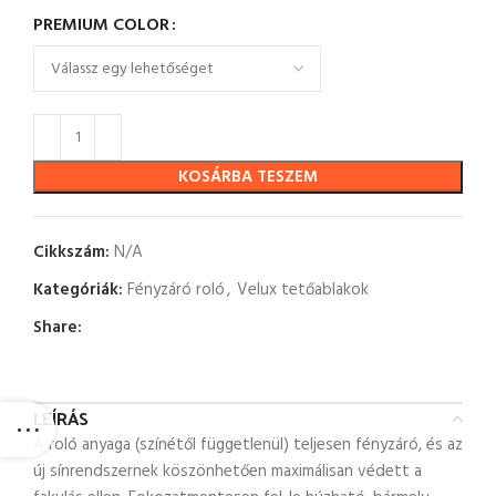
PREMIUM COLOR
KOSÁRBA TESZEM
Cikkszám:
N/A
Kategóriák:
Fényzáró roló
,
Velux tetőablakok
Share:
LEÍRÁS
A roló anyaga (színétől függetlenül) teljesen fényzáró, és az
új sínrendszernek köszönhetően maximálisan védett a