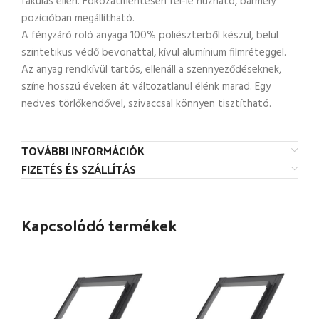
fakulás ellen. Fokozatmentesen fel-le húzható, bármely
pozícióban megállítható.
A fényzáró roló anyaga 100% poliészterből készül, belül
szintetikus védő bevonattal, kívül alumínium filmréteggel.
Az anyag rendkívül tartós, ellenáll a szennyeződéseknek,
színe hosszú éveken át változatlanul élénk marad. Egy
nedves törlőkendővel, szivaccsal könnyen tisztítható.
TOVÁBBI INFORMÁCIÓK
FIZETÉS ÉS SZÁLLÍTÁS
Kapcsolódó termékek