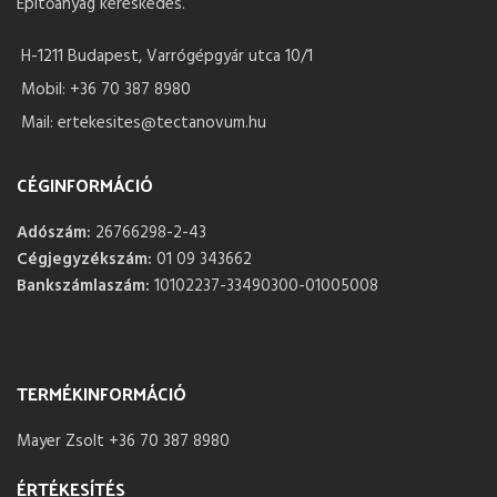
Építőanyag kereskedés.
H-1211 Budapest, Varrógépgyár utca 10/1
Mobil: +36 70 387 8980
Mail: ertekesites@tectanovum.hu
CÉGINFORMÁCIÓ
Adószám:
26766298-2-43
Cégjegyzékszám:
01 09 343662
Bankszámlaszám:
10102237-33490300-01005008
TERMÉKINFORMÁCIÓ
Mayer Zsolt +36 70 387 8980
ÉRTÉKESÍTÉS