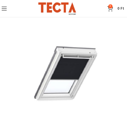
0
0
Ft