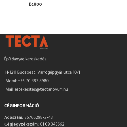
B1800
Építőanyag kereskedés.
H-1211 Budapest, Varrógépgyár utca 10/1
Mobil: +36 70 387 8980
Mail: ertekesites@tectanovum.hu
CÉGINFORMÁCIÓ
Adószám:
26766298-2-43
Cégjegyzékszám:
01 09 343662