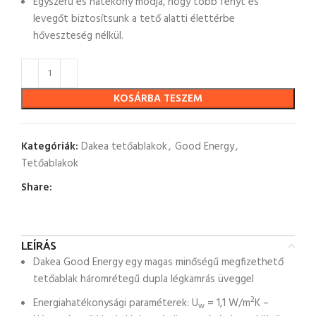
Egyszerű és hatékony módja, hogy több fényt és
levegőt biztosítsunk a tető alatti élettérbe
hőveszteség nélkül.
KOSÁRBA TESZEM
Kategóriák:
Dakea tetőablakok
,
Good Energy
,
Tetőablakok
Share:
LEÍRÁS
Dakea Good Energy egy magas minőségű megfizethető
tetőablak háromrétegű dupla légkamrás üveggel
2
Energiahatékonysági paraméterek: U
= 1,1 W/m
K –
w