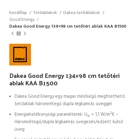
Kezdőlap
Tetőablakok
Dakea tetőablakok
Good Energy
Dakea Good Energy 134×98 cm tetőtéri ablak KAA B1500
Dakea Good Energy 134×98 cm tetőtéri
ablak KAA B1500
Dakea Good Energy egy magas minőségű megfizethető
tetőablak háromrétegű dupla légkamrás üveggel
2
Energiahatékonysági paraméterek: U
= 1,1 W/m
K –
w
Háromrétegű/dupla légkamrás üvegezés/edzett külső
üveg