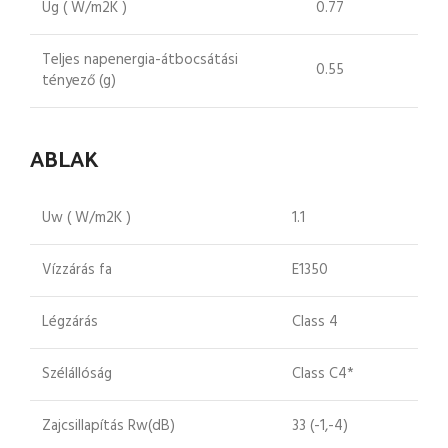
Ug ( W/m2K )
0.77
Teljes napenergia-átbocsátási
0.55
tényező (g)
ABLAK
Uw ( W/m2K )
1.1
Vízzárás fa
E1350
Légzárás
Class 4
Szélállóság
Class C4*
Zajcsillapítás Rw(dB)
33 (-1,-4)