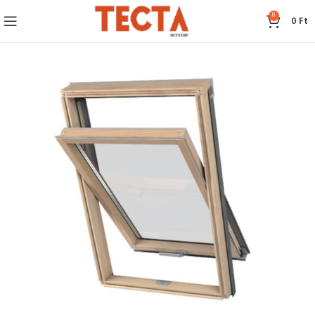
0
0
Ft