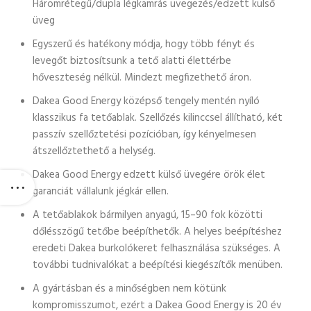
Háromrétegű/dupla légkamrás üvegezés/edzett külső
üveg
Egyszerű és hatékony módja, hogy több fényt és
levegőt biztosítsunk a tető alatti élettérbe
hőveszteség nélkül. Mindezt megfizethető áron.
Dakea Good Energy középső tengely mentén nyíló
klasszikus fa tetőablak. Szellőzés kilinccsel állítható, két
passzív szellőztetési pozícióban, így kényelmesen
átszellőztethető a helység.
Dakea Good Energy edzett külső üvegére örök élet
garanciát vállalunk jégkár ellen.
A tetőablakok bármilyen anyagú, 15–90 fok közötti
dőlésszögű tetőbe beépíthetők. A helyes beépítéshez
eredeti Dakea burkolókeret felhasználása szükséges. A
további tudnivalókat a beépítési kiegészítők menüben.
A gyártásban és a minőségben nem kötünk
kompromisszumot, ezért a Dakea Good Energy is 20 év