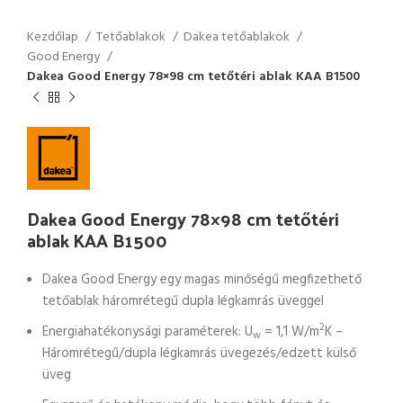
Kezdőlap
Tetőablakok
Dakea tetőablakok
Good Energy
Dakea Good Energy 78×98 cm tetőtéri ablak KAA B1500
Dakea Good Energy 78×98 cm tetőtéri
ablak KAA B1500
Dakea Good Energy egy magas minőségű megfizethető
tetőablak háromrétegű dupla légkamrás üveggel
2
Energiahatékonysági paraméterek: U
= 1,1 W/m
K –
w
Háromrétegű/dupla légkamrás üvegezés/edzett külső
üveg