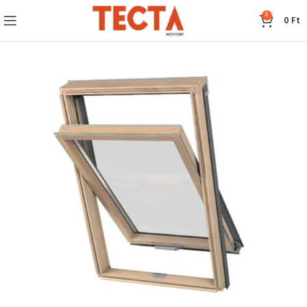
0
0
Ft