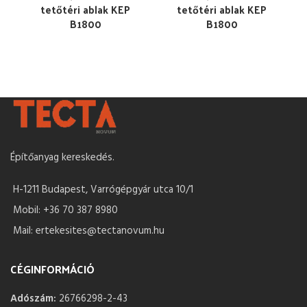
tetőtéri ablak KEP
tetőtéri ablak KEP
B1800
B1800
Építőanyag kereskedés.
H-1211 Budapest, Varrógépgyár utca 10/1
Mobil: +36 70 387 8980
Mail: ertekesites@tectanovum.hu
CÉGINFORMÁCIÓ
Adószám:
26766298-2-43