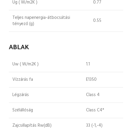
Ug ( W/m2K )
0.77
Teljes napenergia-átbocsátási
0.55
tényező (g)
ABLAK
Uw ( W/m2K )
1.1
Vízzárás fa
E1350
Légzárás
Class 4
Szélállóság
Class C4*
Zajcsillapítás Rw(dB)
33 (-1,-4)