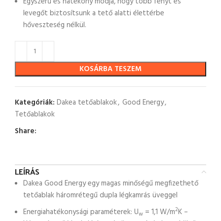
Egyszerű és hatékony módja, hogy több fényt és
levegőt biztosítsunk a tető alatti élettérbe
hőveszteség nélkül.
KOSÁRBA TESZEM
Kategóriák:
Dakea tetőablakok
,
Good Energy
,
Tetőablakok
Share:
LEÍRÁS
Dakea Good Energy egy magas minőségű megfizethető
tetőablak háromrétegű dupla légkamrás üveggel
2
Energiahatékonysági paraméterek: U
= 1,1 W/m
K –
w