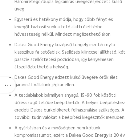
Háromrétegű/dupla légkamrás üvegezés/edzett külső
üveg
Egyszerű és hatékony módja, hogy több fényt és
levegőt biztosítsunk a tető alatti élettérbe
hőveszteség nélkül. Mindezt megfizethető áron.
Dakea Good Energy középső tengely mentén nyíló
klasszikus fa tetőablak. Szellőzés kilinccsel állítható, két
passzív szellőztetési pozícióban, így kényelmesen
átszellőztethető a helység.
Dakea Good Energy edzett külső üvegére örök élet
garanciát vállalunk jégkár ellen.
A tetőablakok bármilyen anyagú, 15–90 fok közötti
dőlésszögű tetőbe beépíthetők. A helyes beépítéshez
eredeti Dakea burkolókeret felhasználása szükséges. A
további tudnivalókat a beépítési kiegészítők menüben.
A gyártásban és a minőségben nem kötünk
kompromisszumot, ezért a Dakea Good Energy is 20 év