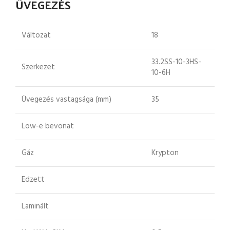
ÜVEGEZÉS
Változat
18
33.2SS-10-3HS-
Szerkezet
10-6H
Üvegezés vastagsága (mm)
35
Low-e bevonat
Gáz
Krypton
Edzett
Laminált