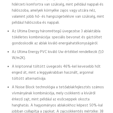
hőérzeti komfortra van szükség, mint például nappali és
hálószoba, amelyek környéke zajos vagy utcára néz,
valamint jobb hő- és hangszigetelésre van szükség, mint
például hálószoba és nappali.
Az Ultima Energy háromrétegű üvegezése 3 ablaktábla
tökéletes kombinációja: speciális bevonat és gáztöltet
gondoskodik az ablak kiváló energiahatékonyságáról.
Az Ultima Energy PVC kiváló Uw értékkel rendelkezik (1,0
W/m2K).
A kriptonnal töltött üvegezés 46%-kel kevesebb hőt
enged át, mint a leggyakrabban használt, argonnal
töltött alternatívája.
A Noise Block technológia a tetőablakfejlesztés számos
vívmányának kombinációja, mely csökkenti a kívülről
érkező zajt, mint például az esőcseppek okozta
hanghatás. A hagyományos ablakokhoz képest 50%-kal
jobban csillapítja a zajokat. A zajcsökkentés mértéke: 38