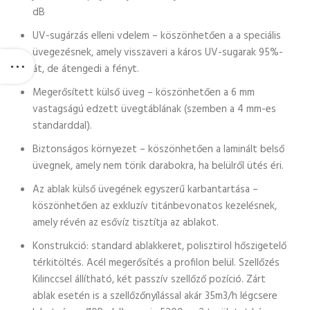
dB
UV-sugárzás elleni vdelem – köszönhetően a a speciális
üvegezésnek, amely visszaveri a káros UV-sugarak 95%-
át, de átengedi a fényt.
Megerősített külső üveg – köszönhetően a 6 mm
vastagságú edzett üvegtáblának (szemben a 4 mm-es
standarddal).
Biztonságos környezet – köszönhetően a laminált belső
üvegnek, amely nem törik darabokra, ha belülről ütés éri.
Az ablak külső üvegének egyszerű karbantartása –
köszönhetően az exkluzív titánbevonatos kezelésnek,
amely révén az esővíz tisztítja az ablakot.
Konstrukció: standard ablakkeret, polisztirol hőszigetelő
térkitöltés. Acél megerősítés a profilon belül. Szellőzés
Kilinccsel állítható, két passzív szellőző pozíció. Zárt
ablak esetén is a szellőzőnyílással akár 35m3/h légcsere