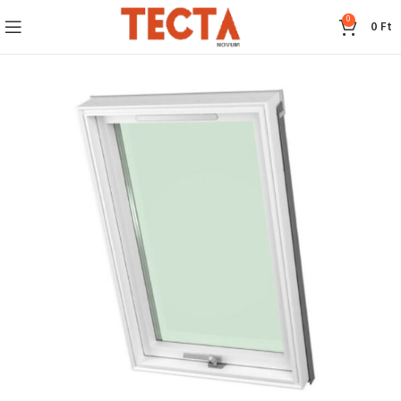
0
0
Ft