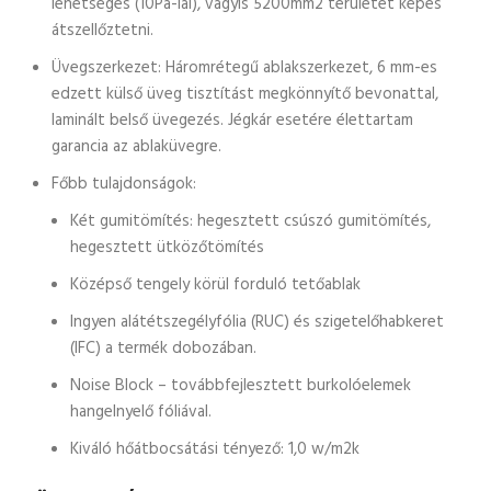
lehetséges (10Pa-lal), vagyis 5200mm2 területet képes
átszellőztetni.
Üvegszerkezet: Háromrétegű ablakszerkezet, 6 mm-es
edzett külső üveg tisztítást megkönnyítő bevonattal,
laminált belső üvegezés. Jégkár esetére élettartam
garancia az ablaküvegre.
Főbb tulajdonságok:
Két gumitömítés: hegesztett csúszó gumitömítés,
hegesztett ütközőtömítés
Középső tengely körül forduló tetőablak
Ingyen alátétszegélyfólia (RUC) és szigetelőhabkeret
(IFC) a termék dobozában.
Noise Block – továbbfejlesztett burkolóelemek
hangelnyelő fóliával.
Kiváló hőátbocsátási tényező: 1,0 w/m2k