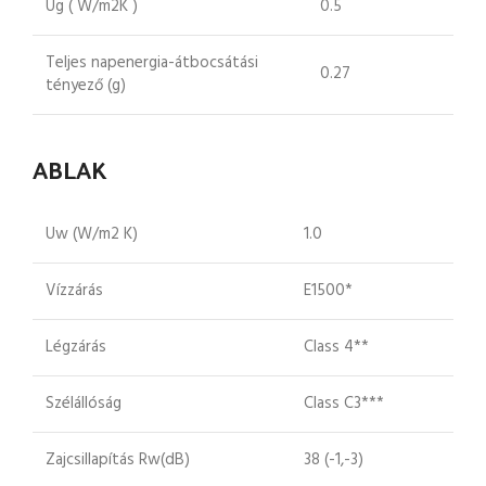
Ug ( W/m2K )
0.5
Teljes napenergia-átbocsátási
0.27
tényező (g)
ABLAK
Uw (W/m2 K)
1.0
Vízzárás
E1500*
Légzárás
Class 4**
Szélállóság
Class C3***
Zajcsillapítás Rw(dB)
38 (-1,-3)