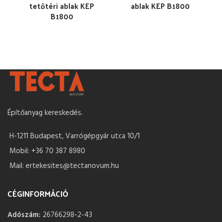
tetőtéri ablak KEP
ablak KEP B1800
B1800
Építőanyag kereskedés.
H-1211 Budapest, Varrógépgyár utca 10/1
Mobil: +36 70 387 8980
Mail: ertekesites@tectanovum.hu
CÉGINFORMÁCIÓ
Adószám:
26766298-2-43