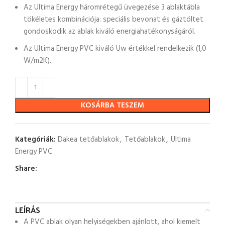
Az Ultima Energy háromrétegű üvegezése 3 ablaktábla
tökéletes kombinációja: speciális bevonat és gáztöltet
gondoskodik az ablak kiváló energiahatékonyságáról.
Az Ultima Energy PVC kiváló Uw értékkel rendelkezik (1,0
W/m2K).
KOSÁRBA TESZEM
Kategóriák:
Dakea tetőablakok
,
Tetőablakok
,
Ultima
Energy PVC
Share:
LEÍRÁS
A PVC ablak olyan helyiségekben ajánlott, ahol kiemelt