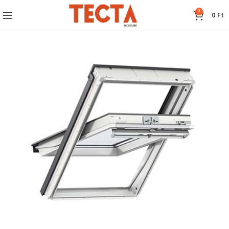
0
0
Ft