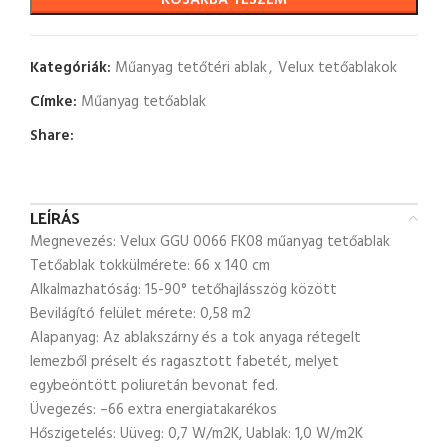
KOSÁRBA TESZEM
Kategóriák:
Műanyag tetőtéri ablak
,
Velux tetőablakok
Címke:
Műanyag tetőablak
Share:
LEÍRÁS
Megnevezés: Velux GGU 0066 FK08 műanyag tetőablak
Tetőablak tokkülmérete: 66 x 140 cm
Alkalmazhatóság: 15-90° tetőhajlásszög között
Bevilágító felület mérete: 0,58 m2
Alapanyag: Az ablakszárny és a tok anyaga rétegelt
lemezből préselt és ragasztott fabetét, melyet
egybeöntött poliuretán bevonat fed.
Üvegezés: –66 extra energiatakarékos
Hőszigetelés: Uüveg: 0,7 W/m2K, Uablak: 1,0 W/m2K