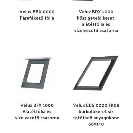
Velux BBX 0000
Velux BDX 2000
Párafékező fólia
hőszigetelő keret,
alátétfólia és
vízelvezető csatorna
Velux BFX 1000
Velux EDS 0000 FK08
Alátétfólia és
burkolókeret sík
vízelvezető csatorna
tetőfedő anyagokhoz
66×140