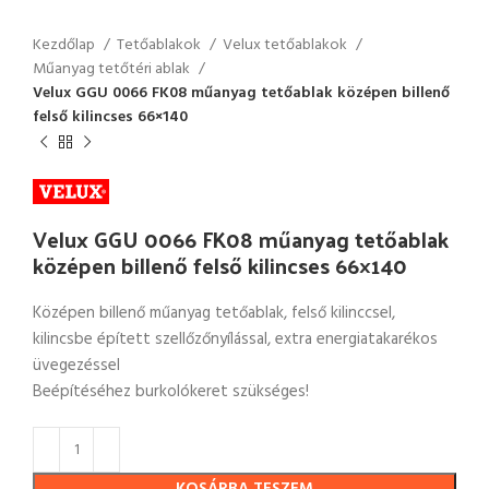
Kezdőlap
Tetőablakok
Velux tetőablakok
Műanyag tetőtéri ablak
Velux GGU 0066 FK08 műanyag tetőablak középen billenő
felső kilincses 66×140
Velux GGU 0066 FK08 műanyag tetőablak
középen billenő felső kilincses 66×140
Középen billenő műanyag tetőablak, felső kilinccsel,
kilincsbe épített szellőzőnyílással, extra energiatakarékos
üvegezéssel
Beépítéséhez burkolókeret szükséges!