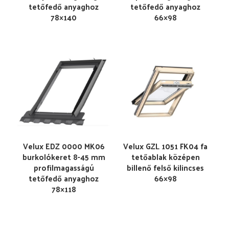
tetőfedő anyaghoz
tetőfedő anyaghoz
78×140
66×98
Velux EDZ 0000 MK06
Velux GZL 1051 FK04 fa
burkolókeret 8-45 mm
tetőablak középen
profilmagasságú
billenő felső kilincses
tetőfedő anyaghoz
66×98
78×118