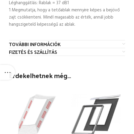
Léghanggátlás: Rablak = 37 dB1
1 Megmutatja, hogy a tetőablak mennyire képes a bejövő
zajt csökkenteni. Minél magasabb az érték, annál jobb
hangszigetelő képességű az ablak.
TOVÁBBI INFORMÁCIÓK
FIZETÉS ÉS SZÁLLÍTÁS
Érdekelhetnek még…