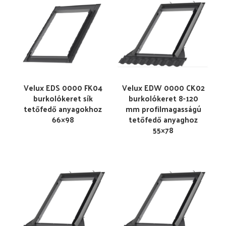
Velux EDS 0000 FK04
Velux EDW 0000 CK02
burkolókeret sík
burkolókeret 8-120
tetőfedő anyagokhoz
mm profilmagasságú
66×98
tetőfedő anyaghoz
55×78