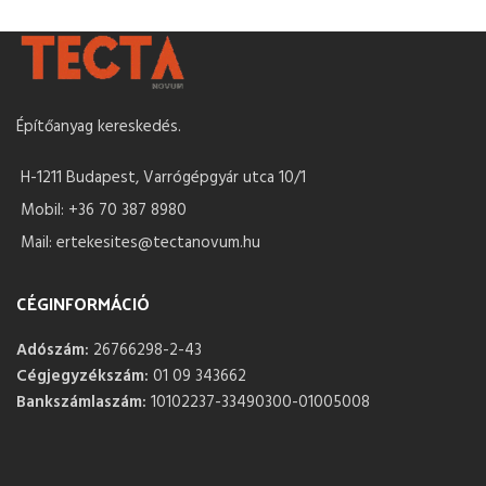
Építőanyag kereskedés.
H-1211 Budapest, Varrógépgyár utca 10/1
Mobil: +36 70 387 8980
Mail: ertekesites@tectanovum.hu
CÉGINFORMÁCIÓ
Adószám:
26766298-2-43
Cégjegyzékszám:
01 09 343662
Bankszámlaszám:
10102237-33490300-01005008