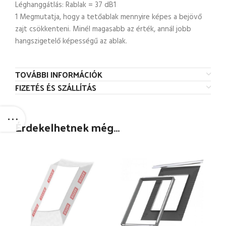
Léghanggátlás: Rablak = 37 dB1
1 Megmutatja, hogy a tetőablak mennyire képes a bejövő
zajt csökkenteni. Minél magasabb az érték, annál jobb
hangszigetelő képességű az ablak.
TOVÁBBI INFORMÁCIÓK
FIZETÉS ÉS SZÁLLÍTÁS
Érdekelhetnek még…