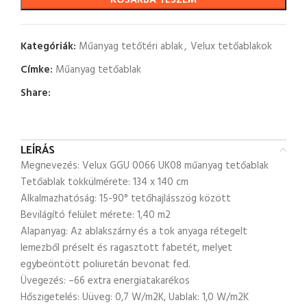
KOSÁRBA TESZEM
Kategóriák:
Műanyag tetőtéri ablak
,
Velux tetőablakok
Címke:
Műanyag tetőablak
Share:
LEÍRÁS
Megnevezés: Velux GGU 0066 UK08 műanyag tetőablak
Tetőablak tokkülmérete: 134 x 140 cm
Alkalmazhatóság: 15-90° tetőhajlásszög között
Bevilágító felület mérete: 1,40 m2
Alapanyag: Az ablakszárny és a tok anyaga rétegelt
lemezből préselt és ragasztott fabetét, melyet
egybeöntött poliuretán bevonat fed.
Üvegezés: –66 extra energiatakarékos
Hőszigetelés: Uüveg: 0,7 W/m2K, Uablak: 1,0 W/m2K