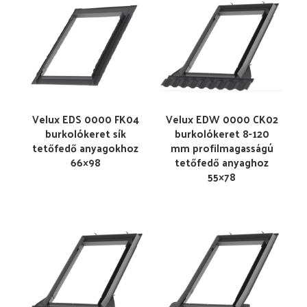
Velux EDS 0000 FK04
Velux EDW 0000 CK02
burkolókeret sík
burkolókeret 8-120
tetőfedő anyagokhoz
mm profilmagasságú
66×98
tetőfedő anyaghoz
55×78