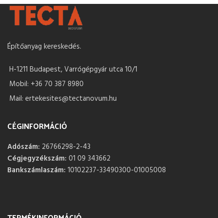
Építőanyag kereskedés.
H-1211 Budapest, Varrógépgyár utca 10/1
Mobil: +36 70 387 8980
Mail: ertekesites@tectanovum.hu
CÉGINFORMÁCIÓ
Adószám:
26766298-2-43
Cégjegyzékszám:
01 09 343662
Bankszámlaszám:
10102237-33490300-01005008
TERMÉKINFORMÁCIÓ