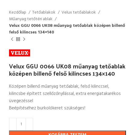
Kezdőlap
Tetőablakok
Velux tetőablakok
Műanyag tetőtéri ablak
Velux GGU 0066 UK08 műanyag tetőablak középen billenő
felső kilincses 134×140
Velux GGU 0066 UK08 műanyag tetőablak
középen billenő felső kilincses 134×140
Középen billenő műanyag tetőablak, felső kilinccsel,
kilincsbe épített szellőzőnyílással, extra energiatakarékos
üvegezéssel
Beépítéséhez burkolókeret szükséges!