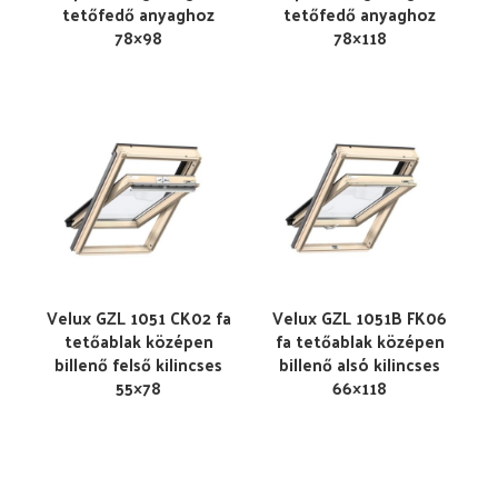
tetőfedő anyaghoz
tetőfedő anyaghoz
78×98
78×118
Velux GZL 1051 CK02 fa
Velux GZL 1051B FK06
tetőablak középen
fa tetőablak középen
billenő felső kilincses
billenő alsó kilincses
55×78
66×118