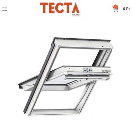
0
0
Ft