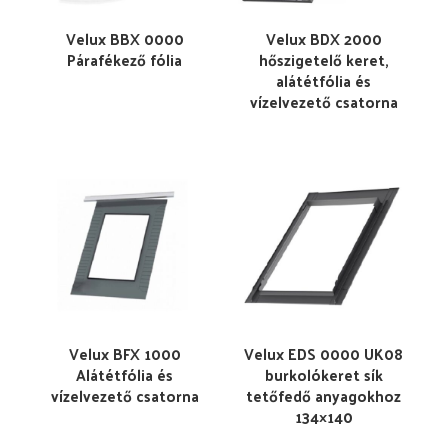
Velux BBX 0000
Velux BDX 2000
Párafékező fólia
hőszigetelő keret,
alátétfólia és
vízelvezető csatorna
Velux BFX 1000
Velux EDS 0000 UK08
Alátétfólia és
burkolókeret sík
vízelvezető csatorna
tetőfedő anyagokhoz
134×140