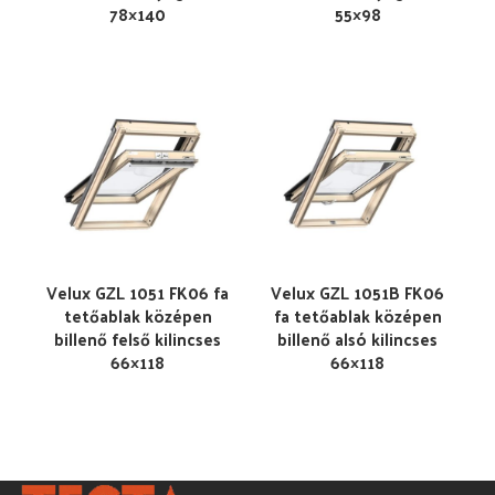
78×140
55×98
Velux GZL 1051 FK06 fa
Velux GZL 1051B FK06
tetőablak középen
fa tetőablak középen
billenő felső kilincses
billenő alsó kilincses
66×118
66×118