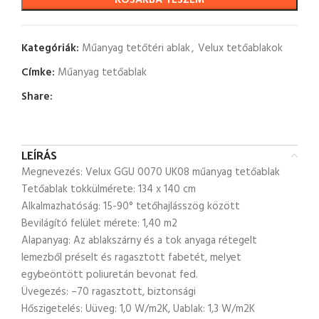
KOSÁRBA TESZEM
Kategóriák:
Műanyag tetőtéri ablak
,
Velux tetőablakok
Címke:
Műanyag tetőablak
Share:
LEÍRÁS
Megnevezés: Velux GGU 0070 UK08 műanyag tetőablak
Tetőablak tokkülmérete: 134 x 140 cm
Alkalmazhatóság: 15-90° tetőhajlásszög között
Bevilágító felület mérete: 1,40 m2
Alapanyag: Az ablakszárny és a tok anyaga rétegelt
lemezből préselt és ragasztott fabetét, melyet
egybeöntött poliuretán bevonat fed.
Üvegezés: –70 ragasztott, biztonsági
Hőszigetelés: Uüveg: 1,0 W/m2K, Uablak: 1,3 W/m2K