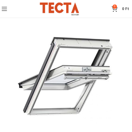
0
0
Ft