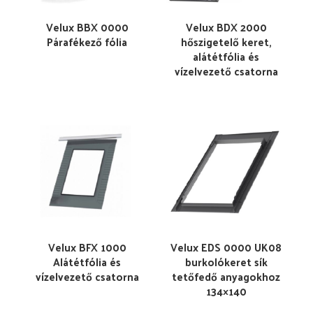
Velux BBX 0000
Velux BDX 2000
Párafékező fólia
hőszigetelő keret,
alátétfólia és
vízelvezető csatorna
Velux BFX 1000
Velux EDS 0000 UK08
Alátétfólia és
burkolókeret sík
vízelvezető csatorna
tetőfedő anyagokhoz
134×140