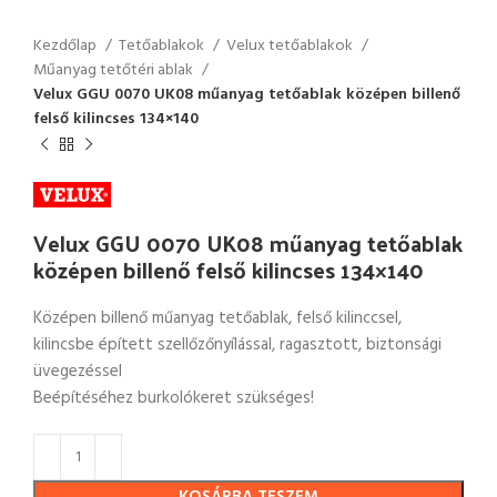
Kezdőlap
Tetőablakok
Velux tetőablakok
Műanyag tetőtéri ablak
Velux GGU 0070 UK08 műanyag tetőablak középen billenő
felső kilincses 134×140
Velux GGU 0070 UK08 műanyag tetőablak
középen billenő felső kilincses 134×140
Középen billenő műanyag tetőablak, felső kilinccsel,
kilincsbe épített szellőzőnyílással, ragasztott, biztonsági
üvegezéssel
Beépítéséhez burkolókeret szükséges!