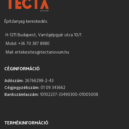
Építőanyag kereskedés.
H-1211 Budapest, Varrógépgyár utca 10/1
Mobil: +36 70 387 8980
Mail: ertekesites@tectanovum.hu
CÉGINFORMÁCIÓ
Adószám:
26766298-2-43
Cégjegyzékszám:
01 09 343662
Bankszámlaszám:
10102237-33490300-01005008
TERMÉKINFORMÁCIÓ