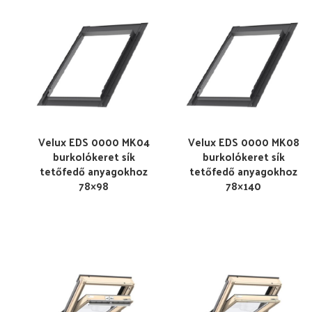
Velux EDS 0000 MK04
Velux EDS 0000 MK08
burkolókeret sík
burkolókeret sík
tetőfedő anyagokhoz
tetőfedő anyagokhoz
78×98
78×140