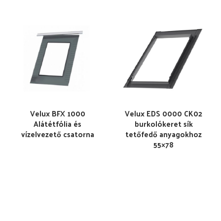
Velux BFX 1000
Velux EDS 0000 CK02
Alátétfólia és
burkolókeret sík
vízelvezető csatorna
tetőfedő anyagokhoz
55×78