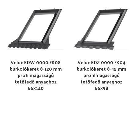
Velux EDW 0000 FK08
Velux EDZ 0000 FK04
burkolókeret 8-120 mm
burkolókeret 8-45 mm
profilmagasságú
profilmagasságú
tetőfedő anyaghoz
tetőfedő anyaghoz
66×140
66×98