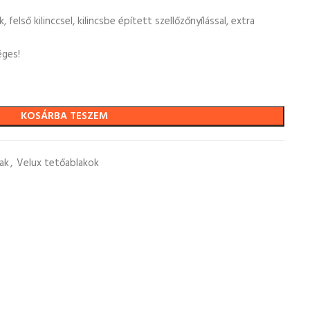
felső kilinccsel, kilincsbe épített szellőzőnyílással, extra
éges!
KOSÁRBA TESZEM
ak
,
Velux tetőablakok