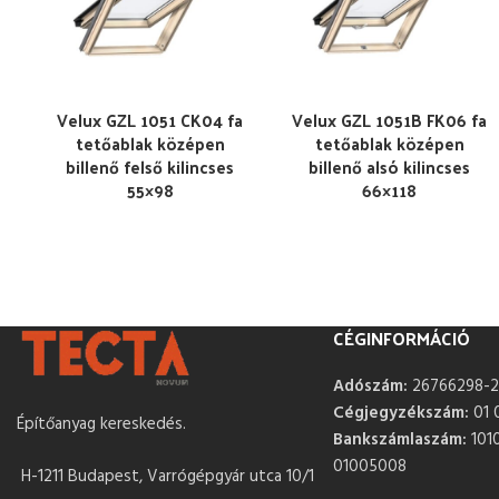
Velux GZL 1051 CK04 fa
Velux GZL 1051B FK06 fa
tetőablak középen
tetőablak középen
billenő felső kilincses
billenő alsó kilincses
55×98
66×118
CÉGINFORMÁCIÓ
Adószám:
26766298-2
Cégjegyzékszám:
01 
Építőanyag kereskedés.
Bankszámlaszám:
101
01005008
H-1211 Budapest, Varrógépgyár utca 10/1