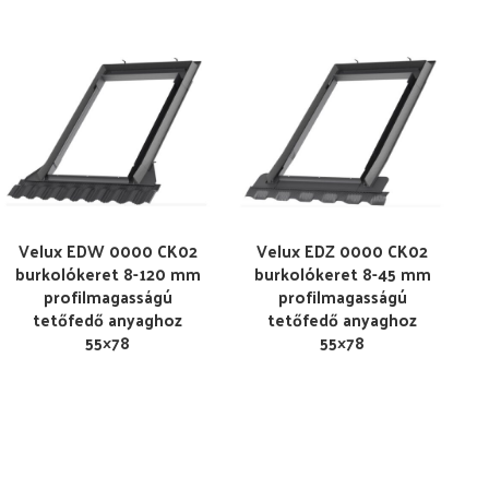
Velux EDW 0000 CK02
Velux EDZ 0000 CK02
burkolókeret 8-120 mm
burkolókeret 8-45 mm
profilmagasságú
profilmagasságú
tetőfedő anyaghoz
tetőfedő anyaghoz
55×78
55×78