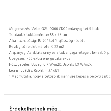
Megnevezés: Velux GGU 0066 CK02 műanyag tetőablak
Tetőablak tokkülmérete: 55 x 78 cm
Alkalmazhatóság: 15-90° tetőhajlásszög között
Bevilágító felület mérete: 0,22 m2
Alapanyag: Az ablakszárny és a tok anyaga rétegelt lemezből p
Üvegezés: –66 extra energiatakarékos
Hőszigetelés: Uüveg: 0,7 W/m2K, Uablak: 1,0 W/m2K
Léghanggátlás: Rablak = 37 dB1
1 Megmutatja, hogy a tetőablak mennyire képes a bejövő zajt c
Érdekelhetnek még…