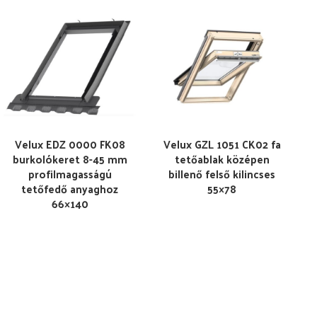
Velux EDZ 0000 FK08
Velux GZL 1051 CK02 fa
burkolókeret 8-45 mm
tetőablak középen
profilmagasságú
billenő felső kilincses
tetőfedő anyaghoz
55×78
66×140