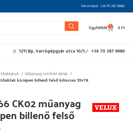
Információ: +36 70 387 8980
0
Ügyfélfiók
0
Ft
1211 Bp, Varrógépgyár utca 10/1
+36 70 387 8980
etőablakok
Műanyag tetőtéri ablak
ablak középen billenő felső kilincses 55×78
66 CK02 műanyag
pen billenő felső
8