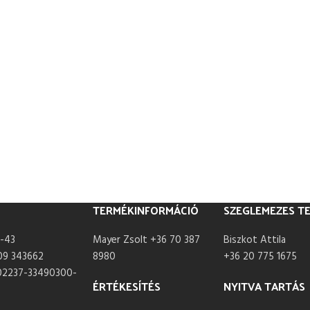
TERMÉKINFORMÁCIÓ
SZEGLEMEZES T
-43
Mayer Zsolt +36 70 387
Biszkot Attila
09 343662
8980
+36 20 775 1675
02237-33490300-
ÉRTÉKESÍTÉS
NYITVA TARTÁS