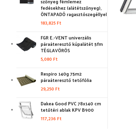
szőnyeg fémlemez
fedésekhez (alátétszőnyeg),
ÖNTAPADÓ ragasztószegéllyel
183,825
Ft
FGR E.-VENT univerzális
páraáteresztő kúpalátét 5fm
TÉGLAVÖRÖS
5,080
Ft
Respiro 140g 75m2
páraáteresztő tetőfólia
29,250
Ft
Dakea Good PVC 78x140 cm
tetőtéri ablak KPV B900
117,236
Ft