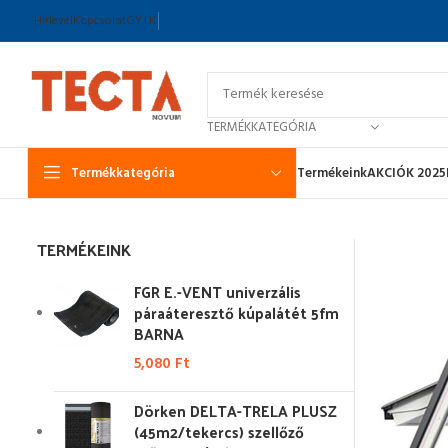
Hírlevél
Kapcsolat
GY.I.K.
TERMÉKKATEGÓRIA
Termékkategória
Termékeink
AKCIÓK 2025
TERMÉKEINK
FGR E.-VENT univerzális
páraáteresztő kúpalátét 5fm
BARNA
5,080
Ft
Dörken DELTA-TRELA PLUSZ
(45m2/tekercs) szellőző