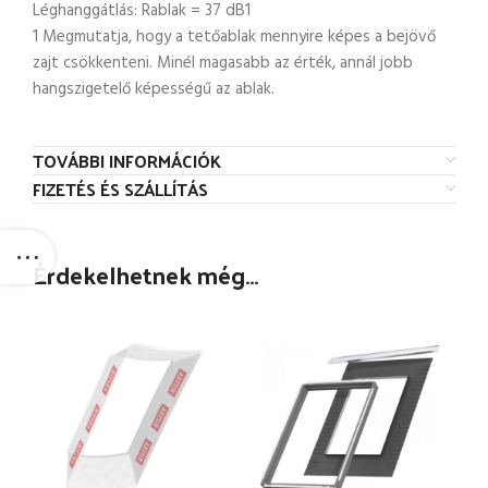
Léghanggátlás: Rablak = 37 dB1
1 Megmutatja, hogy a tetőablak mennyire képes a bejövő
zajt csökkenteni. Minél magasabb az érték, annál jobb
hangszigetelő képességű az ablak.
TOVÁBBI INFORMÁCIÓK
FIZETÉS ÉS SZÁLLÍTÁS
Érdekelhetnek még…