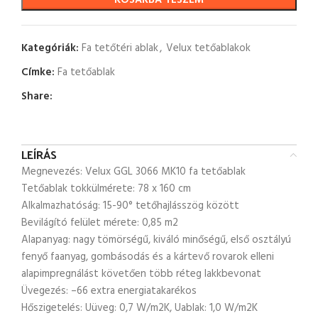
KOSÁRBA TESZEM
Kategóriák:
Fa tetőtéri ablak
,
Velux tetőablakok
Címke:
Fa tetőablak
Share:
LEÍRÁS
Megnevezés: Velux GGL 3066 MK10 fa tetőablak
Tetőablak tokkülmérete: 78 x 160 cm
Alkalmazhatóság: 15-90° tetőhajlásszög között
Bevilágító felület mérete: 0,85 m2
Alapanyag: nagy tömörségű, kiváló minőségű, első osztályú
fenyő faanyag, gombásodás és a kártevő rovarok elleni
alapimpregnálást követően több réteg lakkbevonat
Üvegezés: –66 extra energiatakarékos
Hőszigetelés: Uüveg: 0,7 W/m2K, Uablak: 1,0 W/m2K