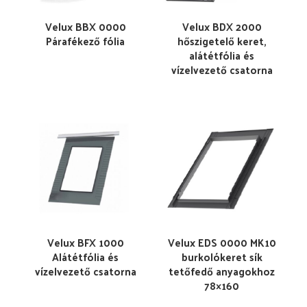
Velux BBX 0000
Velux BDX 2000
Párafékező fólia
hőszigetelő keret,
alátétfólia és
vízelvezető csatorna
Velux BFX 1000
Velux EDS 0000 MK10
Alátétfólia és
burkolókeret sík
vízelvezető csatorna
tetőfedő anyagokhoz
78×160