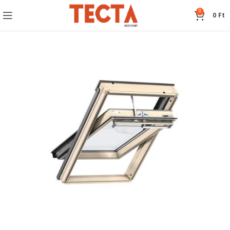
0
0
Ft