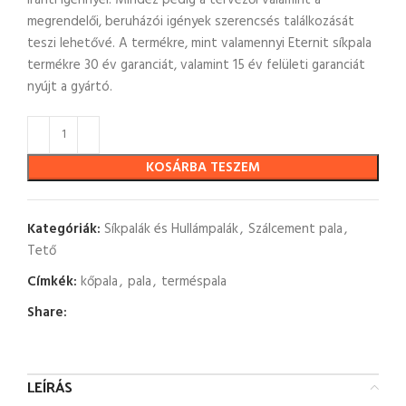
megrendelői, beruházói igények szerencsés találkozását
teszi lehetővé. A termékre, mint valamennyi Eternit síkpala
termékre 30 év garanciát, valamint 15 év felületi garanciát
nyújt a gyártó.
KOSÁRBA TESZEM
Kategóriák:
Síkpalák és Hullámpalák
,
Szálcement pala
,
Tető
Címkék:
kőpala
,
pala
,
terméspala
Share:
LEÍRÁS