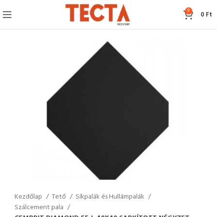
0
0
Ft
Kezdőlap
Tető
Síkpalák és Hullámpalák
Szálcement pala