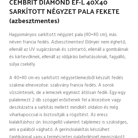
CEMBRIT DIAMOND EF-L 40X40
SARKÍTOTT NÉGYZET PALA FEKETE
(azbesztmentes)
Hagyományos sarkított négyzet pala (40×40 cm), más
néven francia fedés. Azbesztmentes! Előnyei: nem éghető,
ellenáll az UV sugárzásnak és színtartó, ellenáll a gombáknak
és kártevőknek, ellenáll az időjárási behatásoknak, fagyálló,
súlya csekély.
A 40×40 cm-es sarkított négyzetlemezből készült fedés
szakmai elnevezése: szabvány francia fedés. A sorok
vízszintesek, de a lemezek egymást átlósan fedik. Egy-egy
palalemezt 2 db szöggel erősítenek fel a lécezésre vagy
deszkázatra a sarkítás mellett mindkét oldalon és még
viharkapoccsal is biztosítják a rögzítést. Az eresz
kialakításhoz ún. kiszögellő valamint talplemez is szükséges,
ami a palából vágható. A gerinckialakítás készülhet
taréjkúppal vagy a természetes palafedésnél megszokott