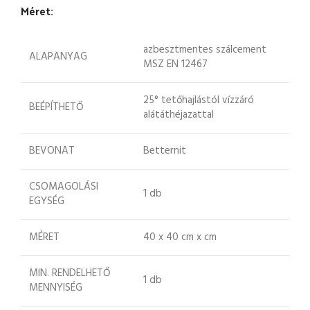
Méret:
azbesztmentes szálcement
ALAPANYAG
MSZ EN 12467
25° tetőhajlástól vízzáró
BEÉPÍTHETŐ
alátáthéjazattal
BEVONAT
Betternit
CSOMAGOLÁSI
1 db
EGYSÉG
MÉRET
40 x 40 cm x cm
MIN. RENDELHETŐ
1 db
MENNYISÉG