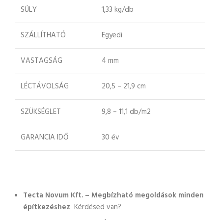
SÚLY
1,33 kg/db
SZÁLLÍTHATÓ
Egyedi
VASTAGSÁG
4 mm
LÉCTÁVOLSÁG
20,5 – 21,9 cm
SZÜKSÉGLET
9,8 – 11,1 db/m2
GARANCIA IDŐ
30 év
Tecta Novum Kft. – Megbízható megoldások minden
építkezéshez
Kérdésed van?