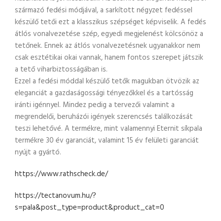
származó fedési módjával, a sarkított négyzet fedéssel
készülő tetői ezt a klasszikus szépséget képviselik. A fedés
átlós vonalvezetése szép, egyedi megjelenést kölcsönöz a
tetőnek. Ennek az átlós vonalvezetésnek ugyanakkor nem
csak esztétikai okai vannak, hanem fontos szerepet játszik
a tető viharbiztosságában is.
Ezzel a fedési móddal készülő tetők magukban ötvözik az
eleganciát a gazdaságossági tényezőkkel és a tartósság
iránti igénnyel. Mindez pedig a tervezői valamint a
megrendelői, beruházói igények szerencsés találkozását
teszi lehetővé. A termékre, mint valamennyi Eternit síkpala
termékre 30 év garanciát, valamint 15 év felületi garanciát
nyújt a gyártó.
https://www.rathscheck.de/
https://tectanovum.hu/?
s=pala&post_type=product&product_cat=0