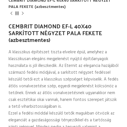
CEMBRIT DIAMOND EF-L 40X40 SARKÍTOTT NÉGYZET
PALA FEKETE (azbesztmentes)
CEMBRIT DIAMOND EF-L 40X40
SARKÍTOTT NÉGYZET PALA FEKETE
(azbesztmentes)
A klasszikus építészet tiszta elvekre épül, amelyhez a
klasszikusan elegáns megjelenést nyújtó építőanyagok
használata is jól illeszkedik. Az Eternit az elegancia hazájából
származó fedési módjával, a sarkított négyzet fedéssel
készülő tetői ezt a klasszikus szépséget képviselik. A fedés
átlós vonalvezetése szép, egyedi megjelenést kölcsönöz a
tetőnek. Ennek az átlós vonalvezetésnek ugyanakkor nem
csak esztétikai okai vannak, hanem fontos szerepet játszik
a tető viharbiztosságában is.
Ezzel a fedési móddal készülő tetők magukban ötvözik az
eleganciát a gazdaságossági tényezőkkel és a tartósság
iránti igénnyel. Mindez pedig a tervezői valamint a