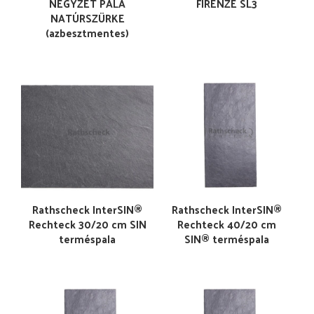
NÉGYZET PALA
FIRENZE SL3
NATÚRSZÜRKE
(azbesztmentes)
Rathscheck InterSIN®
Rathscheck InterSIN®
Rechteck 30/20 cm SIN
Rechteck 40/20 cm
terméspala
SIN® terméspala