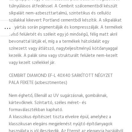
túlnyúlásos átfedéssel. A Cembrit szálcementből készült
síkpaláit nem-azbeszttartalmú, szintetikus és cellulóz
szálakkal kikevert Portland cementből készítik. A síkpalákat
a gyártás során pigmentálják és kompresszálják. A termékek
felső felületét és széleit egy jó minőségű, félig matt akril
bevonattal látják el, míg a a termékek hátoldalát egy
színezett vagy átlátszó, nagyteljesítményű kötőanyaggal
kezelik. A palák sima vagy strukturált felülete nem-kezelt
vagy kezelt szélekkel jár.
CEMBRIT DIAMOND EF-L 40X40 SARKÍTOTT NÉGYZET
PALA FEKETE (azbesztmentes)
Nem éghető, Ellenáll az UV sugárzásnak, gombáknak,
kártevőknek. Színtartó, széles méret- és
formaválasztékban kapható.
A klasszikus építészet tiszta elvekre épül, amelyhez a
klasszikusan elegáns megjelenést nyújtó építőanyagok
használata is jól illeszkedik. Az Eternit az elegancia hazájából