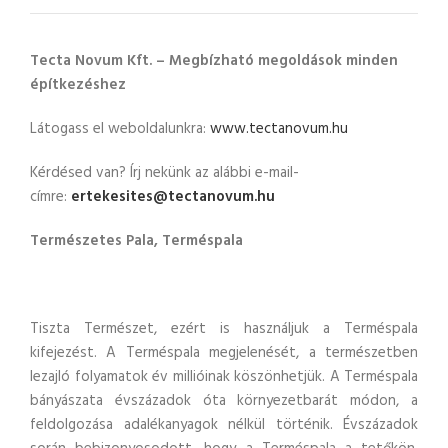
Tecta Novum Kft. – Megbízható megoldások minden
építkezéshez
Látogass el weboldalunkra:
www.tectanovum.hu
Kérdésed van? Írj nekünk az alábbi e-mail-
címre:
ertekesites@tectanovum.hu
Természetes Pala, Terméspala
Tiszta Természet, ezért is használjuk a Terméspala
kifejezést. A Terméspala megjelenését, a természetben
lezajló folyamatok év millióinak köszönhetjük. A Terméspala
bányászata évszázadok óta környezetbarát módon, a
feldolgozása adalékanyagok nélkül történik. Évszázadok