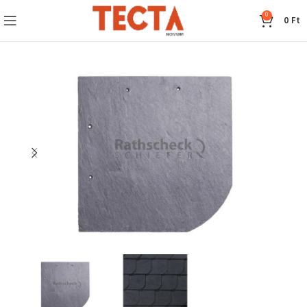
0
0
Ft