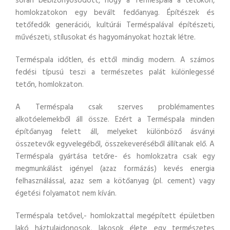
során bebizonyosodott, hogy a Terméspala a tetőkön,
homlokzatokon egy bevált fedőanyag. Építészek és
tetőfedők generációi, kultúrái Terméspalával építészeti,
művészeti, stílusokat és hagyományokat hoztak létre.
Terméspala időtlen, és ettől mindig modern. A számos
fedési típusú teszi a természetes palát különlegessé
tetőn, homlokzaton.
A Terméspala csak szerves problémamentes
alkotóelemekből áll össze. Ezért a Terméspala minden
építőanyag felett áll, melyeket különböző ásványi
összetevők egyvelegéből, összekeveréséből állítanak elő. A
Terméspala gyártása tetőre- és homlokzatra csak egy
megmunkálást igényel (azaz formázás) kevés energia
felhasználással, azaz sem a kötőanyag (pl. cement) vagy
égetési folyamatot nem kíván.
Terméspala tetővel,- homlokzattal megépített épületben
lakó háztulajdonosok, lakosok élete egy természetes