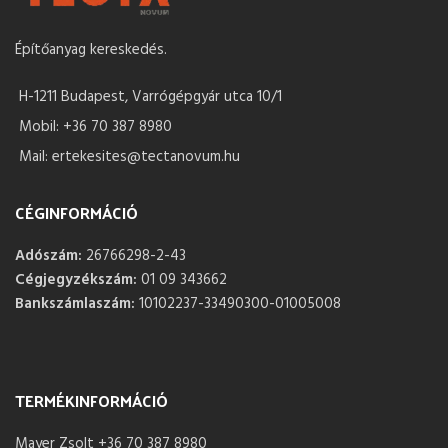
Építőanyag kereskedés.
H-1211 Budapest, Varrógépgyár utca 10/1
Mobil: +36 70 387 8980
Mail: ertekesites@tectanovum.hu
CÉGINFORMÁCIÓ
Adószám:
26766298-2-43
Cégjegyzékszám:
01 09 343662
Bankszámlaszám:
10102237-33490300-01005008
TERMÉKINFORMÁCIÓ
Mayer Zsolt +36 70 387 8980