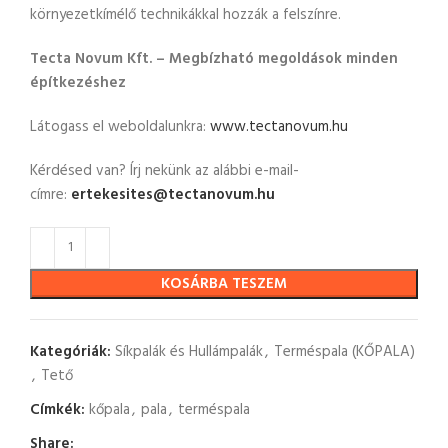
környezetkímélő technikákkal hozzák a felszínre.
Tecta Novum Kft. – Megbízható megoldások minden
építkezéshez
Látogass el weboldalunkra:
www.tectanovum.hu
Kérdésed van? Írj nekünk az alábbi e-mail-
címre:
ertekesites@tectanovum.hu
KOSÁRBA TESZEM
Kategóriák:
Síkpalák és Hullámpalák
,
Terméspala (KŐPALA)
,
Tető
Címkék:
kőpala
,
pala
,
terméspala
Share: