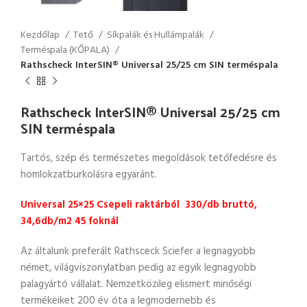
Kezdőlap
Tető
Síkpalák és Hullámpalák
Terméspala (KŐPALA)
Rathscheck InterSIN® Universal 25/25 cm SIN terméspala
Rathscheck InterSIN® Universal 25/25 cm
SIN terméspala
Tartós, szép és természetes megoldások tetőfedésre és
homlokzatburkolásra egyaránt.
Universal 25×25 Csepeli raktárból 330/db bruttó,
34,6db/m2 45 foknál
Az általunk preferált Rathsceck Sciefer a legnagyobb
német, világviszonylatban pedig az egyik legnagyobb
palagyártó vállalat. Nemzetközileg elismert minőségi
termékeiket 200 év óta a legmodernebb és