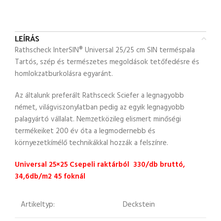
LEÍRÁS
Rathscheck InterSIN® Universal 25/25 cm SIN terméspala
Tartós, szép és természetes megoldások tetőfedésre és
homlokzatburkolásra egyaránt.
Az általunk preferált Rathsceck Sciefer a legnagyobb
német, világviszonylatban pedig az egyik legnagyobb
palagyártó vállalat. Nemzetközileg elismert minőségi
termékeiket 200 év óta a legmodernebb és
környezetkímélő technikákkal hozzák a felszínre.
Universal 25×25 Csepeli raktárból 330/db bruttó,
34,6db/m2 45 foknál
Artikeltyp:
Deckstein