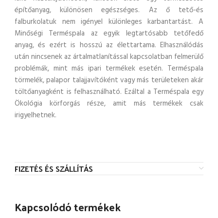
építőanyag, különösen egészséges. Az ő tető-és
falburkolatuk nem igényel különleges karbantartást. A
Minőségi Terméspala az egyik legtartósabb tetőfedő
anyag, és ezért is hosszú az élettartama. Elhasználódás
után nincsenek az ártalmatlanítással kapcsolatban felmerülő
problémák, mint más ipari termékek esetén. Terméspala
törmelék, palapor talajjavítóként vagy más területeken akár
töltőanyagként is felhasználható. Ezáltal a Terméspala egy
Ökológia körforgás része, amit más termékek csak
irigyelhetnek.
FIZETÉS ÉS SZÁLLÍTÁS
Kapcsolódó termékek