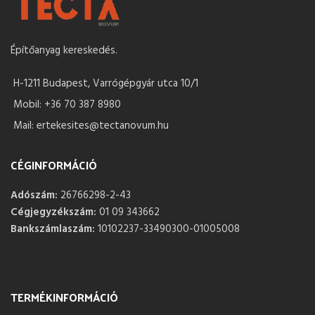
Építőanyag kereskedés.
H-1211 Budapest, Varrógépgyár utca 10/1
Mobil: +36 70 387 8980
Mail: ertekesites@tectanovum.hu
CÉGINFORMÁCIÓ
Adószám:
26766298-2-43
Cégjegyzékszám:
01 09 343662
Bankszámlaszám:
10102237-33490300-01005008
TERMÉKINFORMÁCIÓ