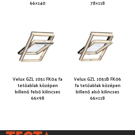
66×140
78×118
Velux GZL 1051 FK04 fa
Velux GZL 1051B FK06
tetőablak középen
fa tetőablak középen
billenő felső kilincses
billenő alsó kilincses
66×98
66×118