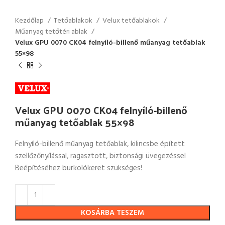
Kezdőlap
Tetőablakok
Velux tetőablakok
Műanyag tetőtéri ablak
Velux GPU 0070 CK04 felnyíló-billenő műanyag tetőablak
55×98
Velux GPU 0070 CK04 felnyíló-billenő
műanyag tetőablak 55×98
Felnyíló-billenő műanyag tetőablak, kilincsbe épített
szellőzőnyílással, ragasztott, biztonsági üvegezéssel
Beépítéséhez burkolókeret szükséges!
KOSÁRBA TESZEM