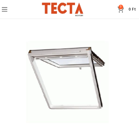
0
0
Ft