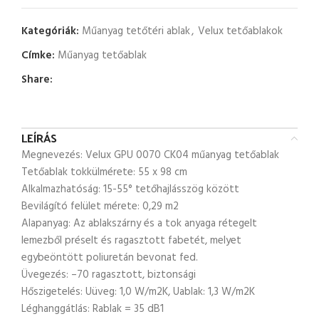
Kategóriák:
Műanyag tetőtéri ablak
,
Velux tetőablakok
Címke:
Műanyag tetőablak
Share:
LEÍRÁS
Megnevezés: Velux GPU 0070 CK04 műanyag tetőablak
Tetőablak tokkülmérete: 55 x 98 cm
Alkalmazhatóság: 15-55° tetőhajlásszög között
Bevilágító felület mérete: 0,29 m2
Alapanyag: Az ablakszárny és a tok anyaga rétegelt
lemezből préselt és ragasztott fabetét, melyet
egybeöntött poliuretán bevonat fed.
Üvegezés: –70 ragasztott, biztonsági
Hőszigetelés: Uüveg: 1,0 W/m2K, Uablak: 1,3 W/m2K
Léghanggátlás: Rablak = 35 dB1