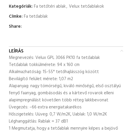
Kategóriák:
Fa tetőtéri ablak
,
Velux tetőablakok
Címke:
Fa tetőablak
Share:
LEÍRÁS
Megnevezés: Velux GPL 3066 PK10 fa tetőablak
Tetőablak tokkülmérete: 94 x 160 cm
Alkalmazhatóság: 15-55° tetőhajlásszög között
Bevilágító felület mérete: 1,07 m2
Alapanyag: nagy tömörségű, kiváló minőségű, első osztályú
fenyő faanyag, gombásodás és a kártevő rovarok elleni
alapimpregnálást követően több réteg lakkbevonat
Üvegezés: –66 extra energiatakarékos
Hőszigetelés: Uüveg: 0,7 W/m2K, Uablak: 1,0 W/m2K
Léghanggátlás: Rablak = 37 dB1
1 Megmutatja, hogy a tetőablak mennyire képes a bejövő