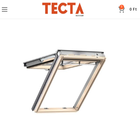
0
0
Ft