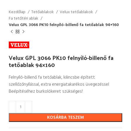
Kezdőlap
Tetőablakok
Velux tetőablakok
Fa tetőtéri ablak
Velux GPL 3066 PK10 felnyíló-billenő fa tetőablak 94×160
Velux GPL 3066 PK10 felnyíló-billenő fa
tetőablak 94×160
Felnyíló-billenő fa tetőablak, kilincsbe épített
szellőzőnyílással, extra energiatakarékos üvegezéssel
Beépítéséhez burkolókeret szükséges!
KOSÁRBA TESZEM