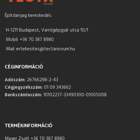
Építőanyag kereskedés.
H-1211 Budapest, Varrógépgyár utca 10/1
Mobil: +36 70 387 8980
Mail: ertekesites@tectanovum.hu
CÉGINFORMÁCIÓ
Adószám:
26766298-2-43
Cégjegyzékszám:
01 09 343662
Bankszámlaszám:
10102237-33490300-01005008
TERMÉKINFORMÁCIÓ
Mayer Zsolt +36 70 387 8980