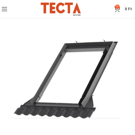
0
0
Ft