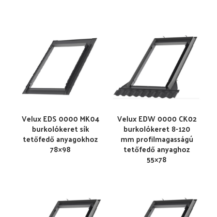
Velux EDS 0000 MK04
Velux EDW 0000 CK02
burkolókeret sík
burkolókeret 8-120
tetőfedő anyagokhoz
mm profilmagasságú
78×98
tetőfedő anyaghoz
55×78