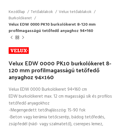
Kezdőlap
Tetőablakok
Velux tetőablakok
Burkolókeret
Velux EDW 0000 PK10 burkolókeret 8-120 mm
profilmagasságú tetőfedő anyaghoz 94×160
Velux EDW 0000 PK10 burkolókeret 8-
120 mm profilmagasságú tetőfedő
anyaghoz 94×160
Velux EDW 0000 Burkolókeret 94×160 cm
EDW burkolókeret max. 12 cm magasságú sík és profilos
tetőfedő anyagokhoz
-Megengedett tetőhajlásszög: 15-90 fok
-Beton vagy kerámia tetőcserép, bádog tetőfedés,
zsúpfedél (nád- vagy szalmatető), cserepes lemez,