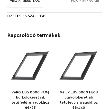
ABLAK MÉRETKÓD
PK10 – 94×160 cm
FIZETÉS ÉS SZÁLLÍTÁS
Kapcsolódó termékek
Velux EDS 0000 FK04
Velux EDS 0000 FK08
burkolókeret sík
burkolókeret sík
tetőfedő anyagokhoz
tetőfedő anyagokhoz
66×98
66×140