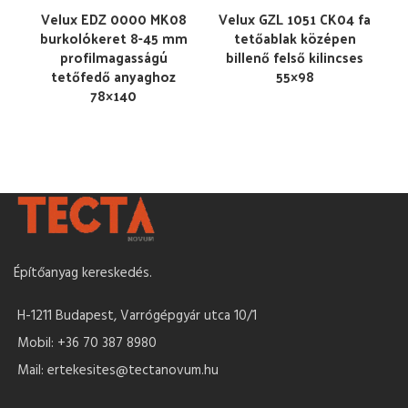
Velux EDZ 0000 MK08
Velux GZL 1051 CK04 fa
burkolókeret 8-45 mm
tetőablak középen
profilmagasságú
billenő felső kilincses
tetőfedő anyaghoz
55×98
78×140
Építőanyag kereskedés.
H-1211 Budapest, Varrógépgyár utca 10/1
Mobil: +36 70 387 8980
Mail: ertekesites@tectanovum.hu