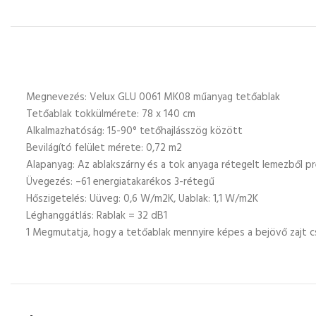
Megnevezés: Velux GLU 0061 MK08 műanyag tetőablak
Tetőablak tokkülmérete: 78 x 140 cm
Alkalmazhatóság: 15-90° tetőhajlásszög között
Bevilágító felület mérete: 0,72 m2
Alapanyag: Az ablakszárny és a tok anyaga rétegelt lemezből p
Üvegezés: –61 energiatakarékos 3-rétegű
Hőszigetelés: Uüveg: 0,6 W/m2K, Uablak: 1,1 W/m2K
Léghanggátlás: Rablak = 32 dB1
1 Megmutatja, hogy a tetőablak mennyire képes a bejövő zajt c