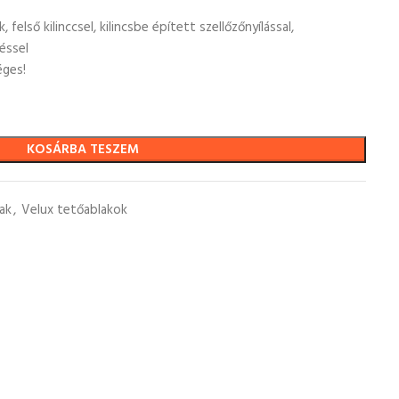
felső kilinccsel, kilincsbe épített szellőzőnyílással,
éssel
éges!
KOSÁRBA TESZEM
ak
,
Velux tetőablakok