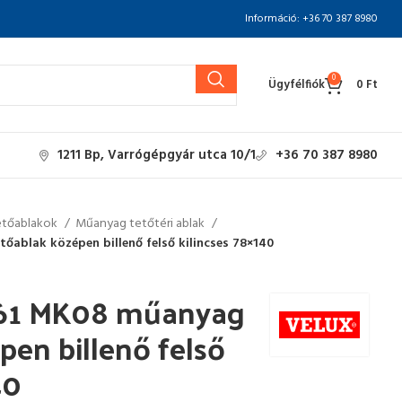
Információ: +36 70 387 8980
0
Ügyfélfiók
0
Ft
1211 Bp, Varrógépgyár utca 10/1
+36 70 387 8980
etőablakok
Műanyag tetőtéri ablak
ablak középen billenő felső kilincses 78×140
61 MK08 műanyag
pen billenő felső
40