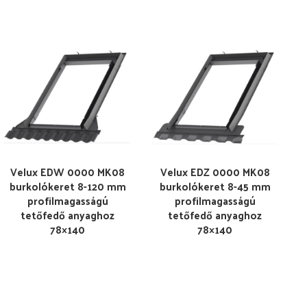
Velux EDW 0000 MK08
Velux EDZ 0000 MK08
burkolókeret 8-120 mm
burkolókeret 8-45 mm
profilmagasságú
profilmagasságú
tetőfedő anyaghoz
tetőfedő anyaghoz
78×140
78×140