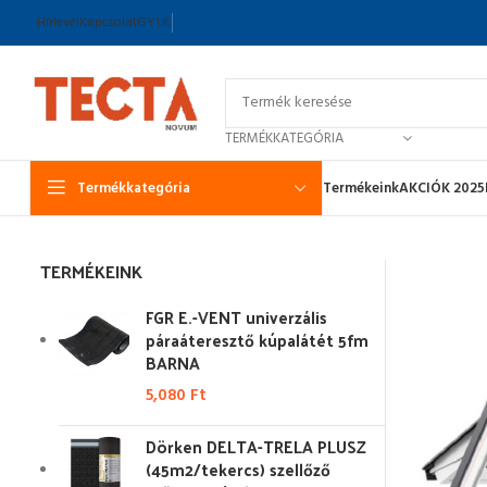
Hírlevél
Kapcsolat
GY.I.K.
TERMÉKKATEGÓRIA
Termékkategória
Termékeink
AKCIÓK 2025
TERMÉKEINK
FGR E.-VENT univerzális
páraáteresztő kúpalátét 5fm
BARNA
5,080
Ft
Dörken DELTA-TRELA PLUSZ
(45m2/tekercs) szellőző