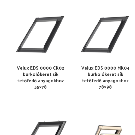
Velux EDS 0000 CK02
Velux EDS 0000 MK04
burkolókeret sík
burkolókeret sík
tetőfedő anyagokhoz
tetőfedő anyagokhoz
55×78
78×98