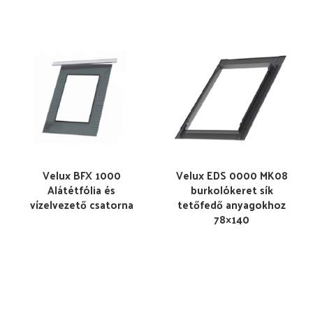
Velux BFX 1000
Velux EDS 0000 MK08
Alátétfólia és
burkolókeret sík
vízelvezető csatorna
tetőfedő anyagokhoz
78×140