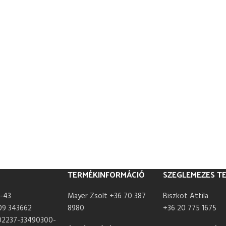
TERMÉKINFORMÁCIÓ
SZEGLEMEZES T
-43
Mayer Zsolt +36 70 387
Biszkot Attila
09 343662
8980
+36 20 775 1675
02237-33490300-