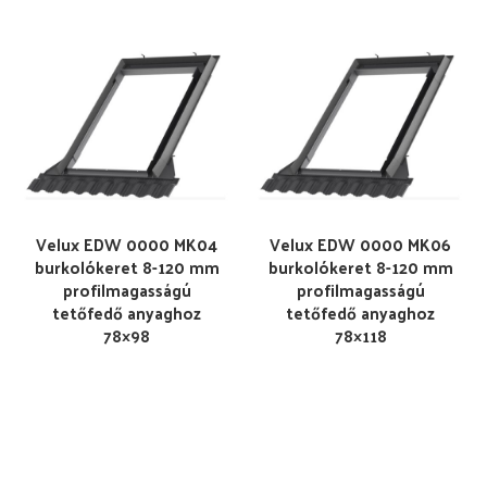
Velux EDW 0000 MK04
Velux EDW 0000 MK06
burkolókeret 8-120 mm
burkolókeret 8-120 mm
profilmagasságú
profilmagasságú
tetőfedő anyaghoz
tetőfedő anyaghoz
78×98
78×118