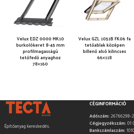
Velux EDZ 0000 MK10
Velux GZL 1051B FK06 fa
burkolókeret 8-45 mm
tetőablak középen
profilmagasságú
billenő alsó kilincses
tetőfedő anyaghoz
66×118
78×160
CÉGINFORMÁCIÓ
Adószám:
26766298-2
Cégjegyzékszám:
01 
Építőanyag kereskedés.
Bankszámlaszám:
101