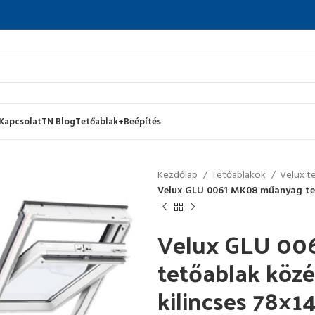
Kapcsolat
TN Blog
Tetőablak+Beépítés
Kezdőlap
Tetőablakok
Velux t
Velux GLU 0061 MK08 műanyag tető
Velux GLU 00
tetőablak közé
kilincses 78×1