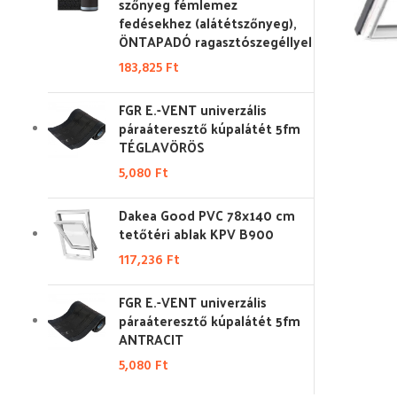
szőnyeg fémlemez
fedésekhez (alátétszőnyeg),
ÖNTAPADÓ ragasztószegéllyel
183,825
Ft
FGR E.-VENT univerzális
páraáteresztő kúpalátét 5fm
TÉGLAVÖRÖS
5,080
Ft
Dakea Good PVC 78x140 cm
tetőtéri ablak KPV B900
117,236
Ft
FGR E.-VENT univerzális
páraáteresztő kúpalátét 5fm
ANTRACIT
5,080
Ft