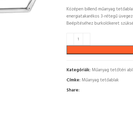
Középen billenő műanyag tetőablak, 
energiatakarékos 3-rétegű üvegez
Beépítéséhez burkolókeret szüks
Kategóriák:
Műanyag tetőtéri abl
Címke:
Műanyag tetőablak
Share: