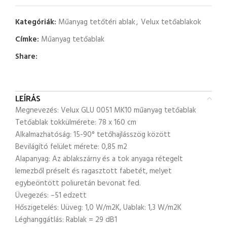
Kategóriák:
Műanyag tetőtéri ablak
,
Velux tetőablakok
Címke:
Műanyag tetőablak
Share:
LEÍRÁS
Megnevezés: Velux GLU 0051 MK10 műanyag tetőablak
Tetőablak tokkülmérete: 78 x 160 cm
Alkalmazhatóság: 15-90° tetőhajlásszög között
Bevilágító felület mérete: 0,85 m2
Alapanyag: Az ablakszárny és a tok anyaga rétegelt
lemezből préselt és ragasztott fabetét, melyet
egybeöntött poliuretán bevonat fed.
Üvegezés: –51 edzett
Hőszigetelés: Uüveg: 1,0 W/m2K, Uablak: 1,3 W/m2K
Léghanggátlás: Rablak = 29 dB1