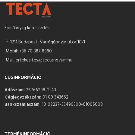
Építőanyag kereskedés.
H-1211 Budapest, Varrógépgyár utca 10/1
Mobil: +36 70 387 8980
Mail: ertekesites@tectanovum.hu
CÉGINFORMÁCIÓ
Adószám:
26766298-2-43
Cégjegyzékszám:
01 09 343662
Bankszámlaszám:
10102237-33490300-01005008
TERMÉKINFORMÁCIÓ