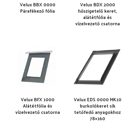
Velux BBX 0000
Velux BDX 2000
Párafékező fólia
hőszigetelő keret,
alátétfólia és
vízelvezető csatorna
Velux BFX 1000
Velux EDS 0000 MK10
Alátétfólia és
burkolókeret sík
vízelvezető csatorna
tetőfedő anyagokhoz
78×160