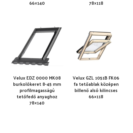
66×140
78×118
Velux EDZ 0000 MK08
Velux GZL 1051B FK06
burkolókeret 8-45 mm
fa tetőablak középen
profilmagasságú
billenő alsó kilincses
tetőfedő anyaghoz
66×118
78×140