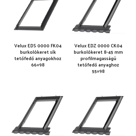
Velux EDS 0000 FK04
Velux EDZ 0000 CK04
burkolókeret sík
burkolókeret 8-45 mm
tetőfedő anyagokhoz
profilmagasságú
66×98
tetőfedő anyaghoz
55×98