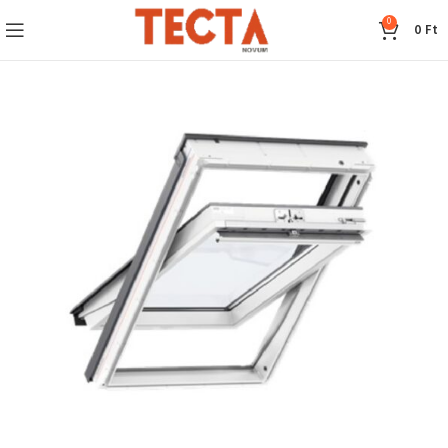
0
0
Ft