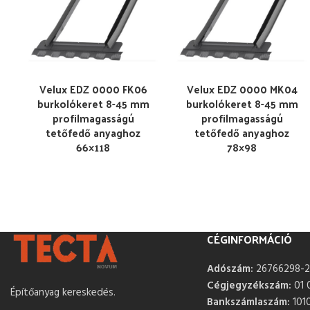
Velux EDZ 0000 FK06
Velux EDZ 0000 MK04
burkolókeret 8-45 mm
burkolókeret 8-45 mm
profilmagasságú
profilmagasságú
tetőfedő anyaghoz
tetőfedő anyaghoz
66×118
78×98
CÉGINFORMÁCIÓ
Adószám:
26766298-2
Cégjegyzékszám:
01 
Építőanyag kereskedés.
Bankszámlaszám:
101