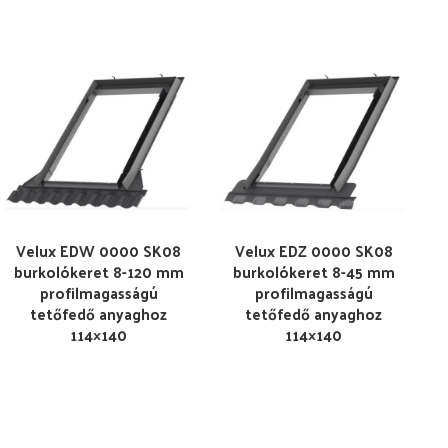
Velux EDW 0000 SK08
Velux EDZ 0000 SK08
burkolókeret 8-120 mm
burkolókeret 8-45 mm
profilmagasságú
profilmagasságú
tetőfedő anyaghoz
tetőfedő anyaghoz
114×140
114×140