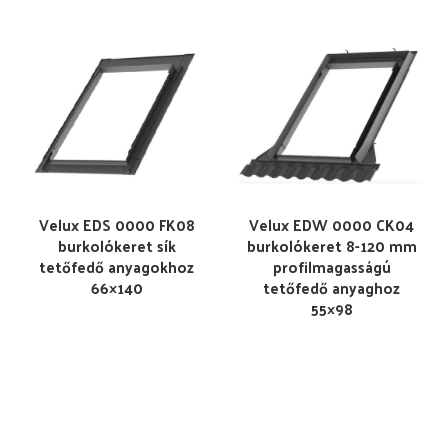
Velux EDS 0000 FK08
Velux EDW 0000 CK04
burkolókeret sík
burkolókeret 8-120 mm
tetőfedő anyagokhoz
profilmagasságú
66×140
tetőfedő anyaghoz
55×98