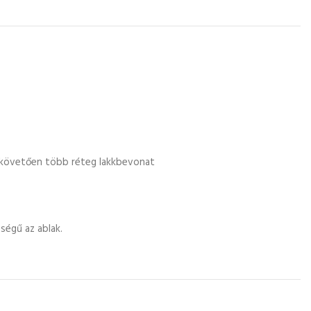
t követően több réteg lakkbevonat
ségű az ablak.