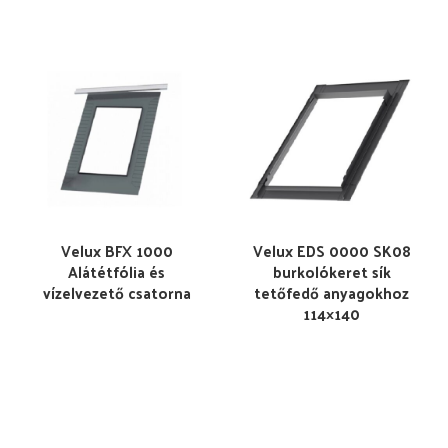
Velux BFX 1000
Velux EDS 0000 SK08
Alátétfólia és
burkolókeret sík
vízelvezető csatorna
tetőfedő anyagokhoz
114×140