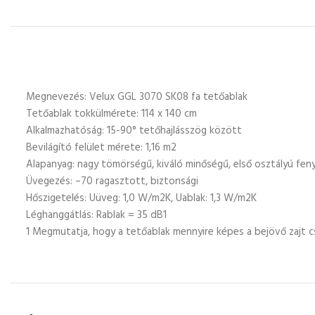
Megnevezés: Velux GGL 3070 SK08 fa tetőablak
Tetőablak tokkülmérete: 114 x 140 cm
Alkalmazhatóság: 15-90° tetőhajlásszög között
Bevilágító felület mérete: 1,16 m2
Alapanyag: nagy tömörségű, kiváló minőségű, első osztályú fe
Üvegezés: –70 ragasztott, biztonsági
Hőszigetelés: Uüveg: 1,0 W/m2K, Uablak: 1,3 W/m2K
Léghanggátlás: Rablak = 35 dB1
1 Megmutatja, hogy a tetőablak mennyire képes a bejövő zajt c