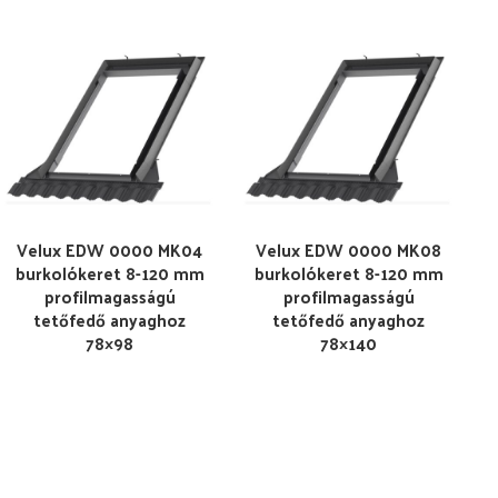
Velux EDW 0000 MK04
Velux EDW 0000 MK08
burkolókeret 8-120 mm
burkolókeret 8-120 mm
profilmagasságú
profilmagasságú
tetőfedő anyaghoz
tetőfedő anyaghoz
78×98
78×140