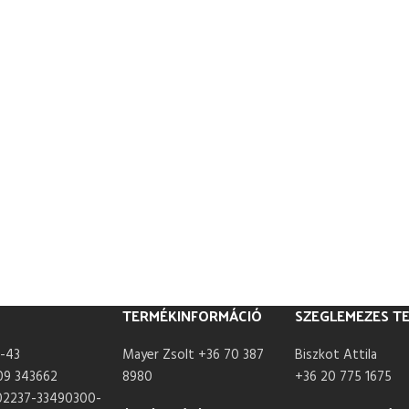
TERMÉKINFORMÁCIÓ
SZEGLEMEZES T
-43
Mayer Zsolt +36 70 387
Biszkot Attila
09 343662
8980
+36 20 775 1675
02237-33490300-