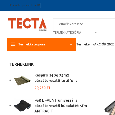
Hírlevél
Kapcsolat
GY.I.K.
TERMÉKKATEGÓRIA
Termékkategória
Termékeink
AKCIÓK 2025
TERMÉKEINK
Respiro 140g 75m2
páraáteresztő tetőfólia
29,250
Ft
FGR E.-VENT univerzális
páraáteresztő kúpalátét 5fm
ANTRACIT