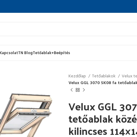
Kapcsolat
TN Blog
Tetőablak+Beépítés
Kezdőlap
Tetőablakok
Velux t
Velux GGL 3070 SK08 fa tetőablak 
Velux GGL 307
tetőablak közé
kilincses 114×