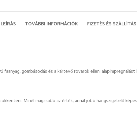
LEÍRÁS
TOVÁBBI INFORMÁCIÓK
FIZETÉS ÉS SZÁLLÍTÁS
nyő faanyag, gombásodás és a kártevő rovarok elleni alapimpregnálás
sökkenteni. Minél magasabb az érték, annál jobb hangszigetelő képes