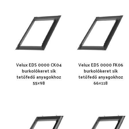
Velux EDS 0000 CK04
Velux EDS 0000 FK06
burkolókeret sík
burkolókeret sík
tetőfedő anyagokhoz
tetőfedő anyagokhoz
55×98
66×118