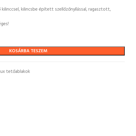
kilinccsel, kilincsbe épített szellőzőnyílással, ragasztott,
éges!
KOSÁRBA TESZEM
lux tetőablakok