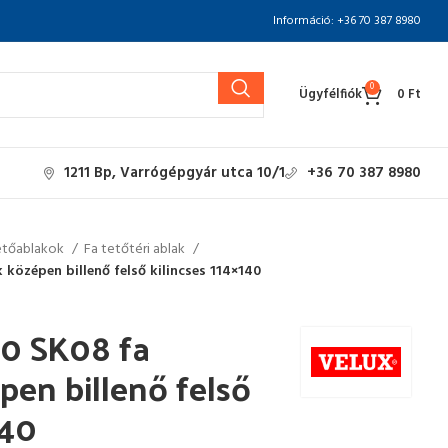
Információ: +36 70 387 8980
0
Ügyfélfiók
0
Ft
1211 Bp, Varrógépgyár utca 10/1
+36 70 387 8980
etőablakok
Fa tetőtéri ablak
középen billenő felső kilincses 114×140
0 SK08 fa
pen billenő felső
140