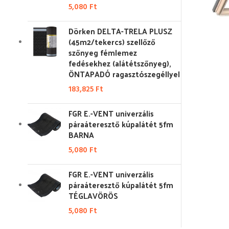
5,080
Ft
Dörken DELTA-TRELA PLUSZ
(45m2/tekercs) szellőző
szőnyeg fémlemez
fedésekhez (alátétszőnyeg),
ÖNTAPADÓ ragasztószegéllyel
183,825
Ft
FGR E.-VENT univerzális
páraáteresztő kúpalátét 5fm
BARNA
5,080
Ft
FGR E.-VENT univerzális
páraáteresztő kúpalátét 5fm
TÉGLAVÖRÖS
5,080
Ft