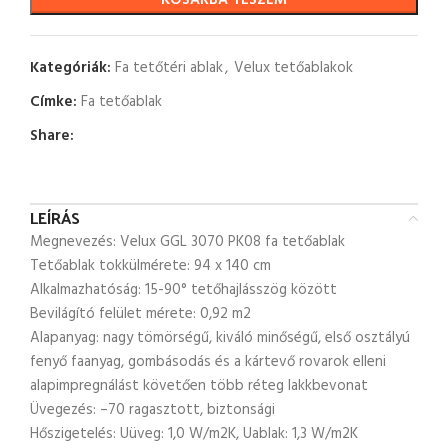
KOSÁRBA TESZEM
Kategóriák:
Fa tetőtéri ablak
,
Velux tetőablakok
Címke:
Fa tetőablak
Share:
LEÍRÁS
Megnevezés: Velux GGL 3070 PK08 fa tetőablak
Tetőablak tokkülmérete: 94 x 140 cm
Alkalmazhatóság: 15-90° tetőhajlásszög között
Bevilágító felület mérete: 0,92 m2
Alapanyag: nagy tömörségű, kiváló minőségű, első osztályú
fenyő faanyag, gombásodás és a kártevő rovarok elleni
alapimpregnálást követően több réteg lakkbevonat
Üvegezés: –70 ragasztott, biztonsági
Hőszigetelés: Uüveg: 1,0 W/m2K, Uablak: 1,3 W/m2K