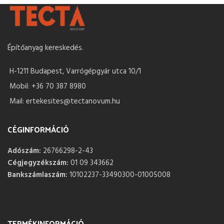
Építőanyag kereskedés.
H-1211 Budapest, Varrógépgyár utca 10/1
Mobil: +36 70 387 8980
Mail: ertekesites@tectanovum.hu
CÉGINFORMÁCIÓ
Adószám:
26766298-2-43
Cégjegyzékszám:
01 09 343662
Bankszámlaszám:
10102237-33490300-01005008
TERMÉKINFORMÁCIÓ