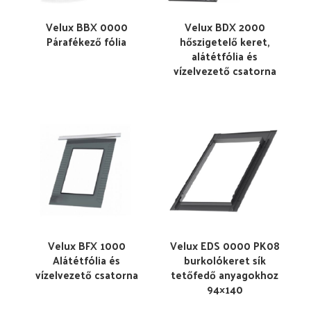
Velux BBX 0000
Velux BDX 2000
Párafékező fólia
hőszigetelő keret,
alátétfólia és
vízelvezető csatorna
Velux BFX 1000
Velux EDS 0000 PK08
Alátétfólia és
burkolókeret sík
vízelvezető csatorna
tetőfedő anyagokhoz
94×140