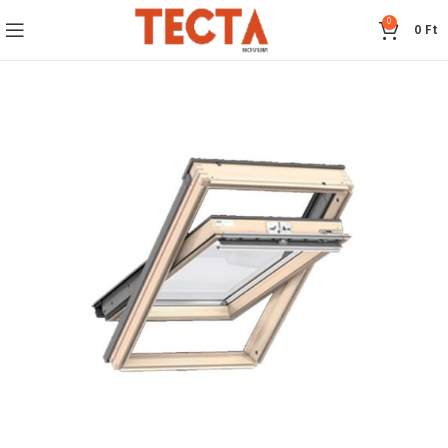
0
0
Ft