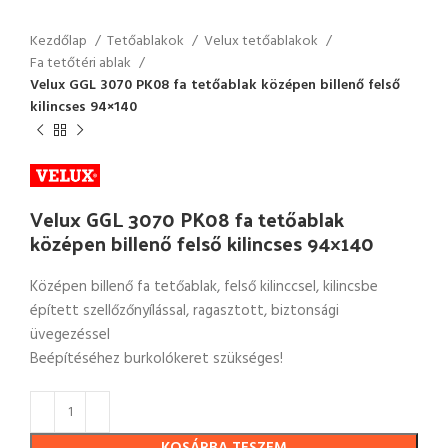
Kezdőlap
Tetőablakok
Velux tetőablakok
Fa tetőtéri ablak
Velux GGL 3070 PK08 fa tetőablak középen billenő felső
kilincses 94×140
Velux GGL 3070 PK08 fa tetőablak
középen billenő felső kilincses 94×140
Középen billenő fa tetőablak, felső kilinccsel, kilincsbe
épített szellőzőnyílással, ragasztott, biztonsági
üvegezéssel
Beépítéséhez burkolókeret szükséges!