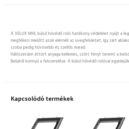
A VELUX MHL külső hővédő roló hatékony védelmet nyújt a leg
megfékezi mielőtt azok elérnék az üvegfelületet, így zárt ablak
szoba pedig hűvösebb és szellős marad.
Hálószerűen áttört anyaga kellemes, szórt fényt teremt a belső 
Belülről könnyű a felszerelése. A külső hővédő rolóval egyidejű
Kapcsolódó termékek