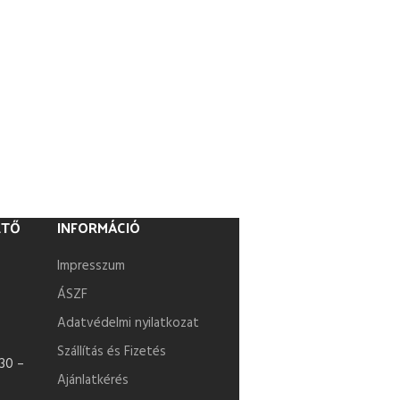
ETŐ
INFORMÁCIÓ
Impresszum
ÁSZF
Adatvédelmi nyilatkozat
Szállítás és Fizetés
30 –
Ajánlatkérés