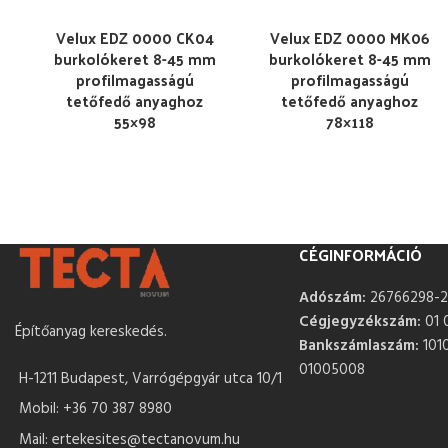
Velux EDZ 0000 CK04
Velux EDZ 0000 MK06
burkolókeret 8-45 mm
burkolókeret 8-45 mm
profilmagasságú
profilmagasságú
tetőfedő anyaghoz
tetőfedő anyaghoz
55×98
78×118
CÉGINFORMÁCIÓ
Adószám:
26766298-2
Cégjegyzékszám:
01 
Építőanyag kereskedés.
Bankszámlaszám:
101
01005008
H-1211 Budapest, Varrógépgyár utca 10/1
Mobil: +36 70 387 8980
Mail: ertekesites@tectanovum.hu