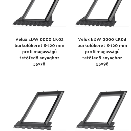
Velux EDW 0000 CK02
Velux EDW 0000 CK04
burkolókeret 8-120 mm
burkolókeret 8-120 mm
profilmagasságú
profilmagasságú
tetőfedő anyaghoz
tetőfedő anyaghoz
55×78
55×98