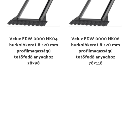
Velux EDW 0000 MK04
Velux EDW 0000 MK06
burkolókeret 8-120 mm
burkolókeret 8-120 mm
profilmagasságú
profilmagasságú
tetőfedő anyaghoz
tetőfedő anyaghoz
78×98
78×118