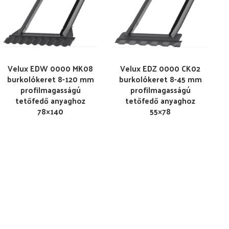
Velux EDW 0000 MK08
Velux EDZ 0000 CK02
burkolókeret 8-120 mm
burkolókeret 8-45 mm
profilmagasságú
profilmagasságú
tetőfedő anyaghoz
tetőfedő anyaghoz
78×140
55×78