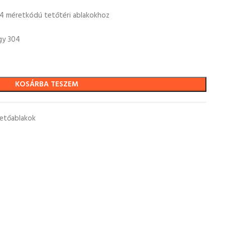
4 méretkódú tetőtéri ablakokhoz
gy 304
KOSÁRBA TESZEM
tetőablakok