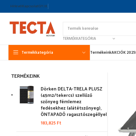
Hírlevél
Kapcsolat
GY.I.K.
TERMÉKKATEGÓRIA
Termékkategória
Termékeink
AKCIÓK 2025
TERMÉKEINK
Dörken DELTA-TRELA PLUSZ
(45m2/tekercs) szellőző
szőnyeg fémlemez
fedésekhez (alátétszőnyeg),
ÖNTAPADÓ ragasztószegéllyel
183,825
Ft