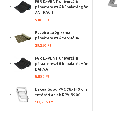
FGR E.-VENT univerzális
páraáteresztő kúpalátét 5fm
ANTRACIT
5,080
Ft
Respiro 140g 75m2
páraáteresztő tetőfólia
29,250
Ft
FGR E.-VENT univerzális
páraáteresztő kúpalátét 5fm
BARNA
5,080
Ft
Dakea Good PVC 78x140 cm
tetőtéri ablak KPV B900
117,236
Ft