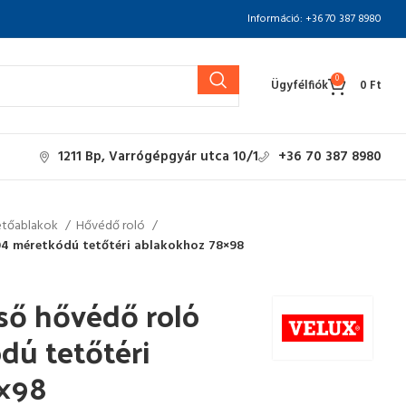
Információ: +36 70 387 8980
0
Ügyfélfiók
0
Ft
1211 Bp, Varrógépgyár utca 10/1
+36 70 387 8980
etőablakok
Hővédő roló
04 méretkódú tetőtéri ablakokhoz 78×98
ső hővédő roló
ú tetőtéri
8×98