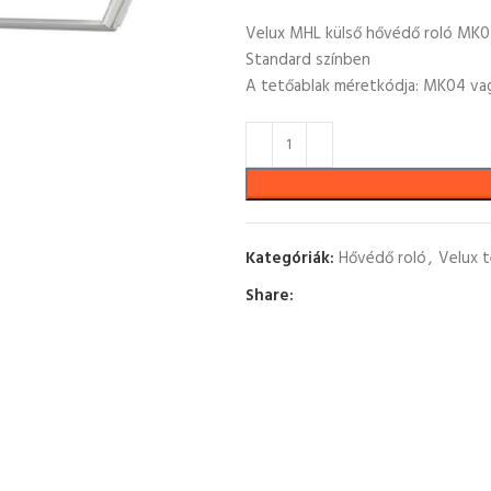
Velux MHL külső hővédő roló MK0
Standard színben
A tetőablak méretkódja: MK04 va
Kategóriák:
Hővédő roló
,
Velux 
Share: