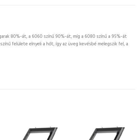
garak 80%-át, a 6060 színű 90%-át, míg a 6080 színű a 95%-át
ínű felülete elnyeli a hőt, így az üveg kevésbé melegszik fel, a