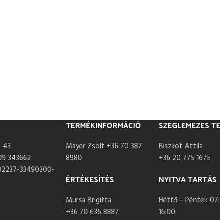
TERMÉKINFORMÁCIÓ
SZEGLEMEZES T
-43
Mayer Zsolt +36 70 387
Biszkot Attila
09 343662
8980
+36 20 775 1675
02237-33490300-
ÉRTÉKESÍTÉS
NYITVA TARTÁS
Mursa Brigitta
Hétfő – Péntek 07:
+36 70 636 8887
16:00