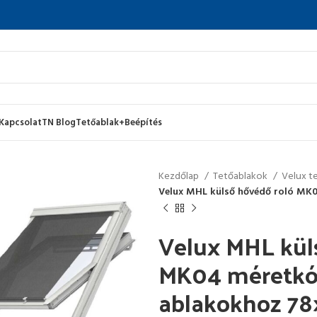
Kapcsolat
TN Blog
Tetőablak+Beépítés
Kezdőlap
Tetőablakok
Velux t
Velux MHL külső hővédő roló MK
Velux MHL kül
MK04 méretkód
ablakokhoz 7