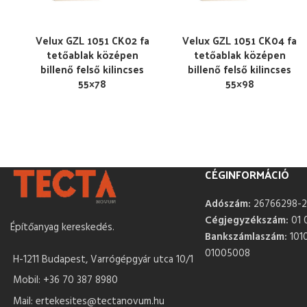
Velux GZL 1051 CK02 fa
Velux GZL 1051 CK04 fa
tetőablak középen
tetőablak középen
billenő felső kilincses
billenő felső kilincses
55×78
55×98
CÉGINFORMÁCIÓ
Adószám:
26766298-2
Cégjegyzékszám:
01 
Építőanyag kereskedés.
Bankszámlaszám:
101
01005008
H-1211 Budapest, Varrógépgyár utca 10/1
Mobil: +36 70 387 8980
Mail: ertekesites@tectanovum.hu