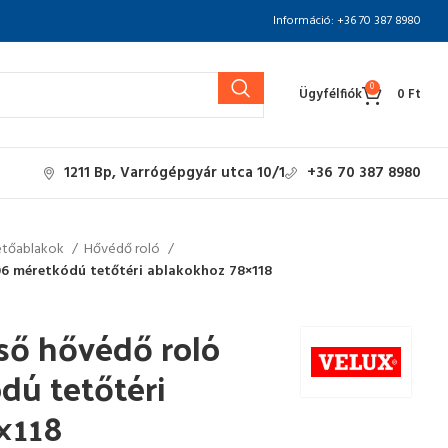
Információ: +36 70 387 8980
0
Ügyfélfiók
0
Ft
1211 Bp, Varrógépgyár utca 10/1
+36 70 387 8980
etőablakok
Hővédő roló
6 méretkódú tetőtéri ablakokhoz 78×118
ső hővédő roló
ú tetőtéri
×118