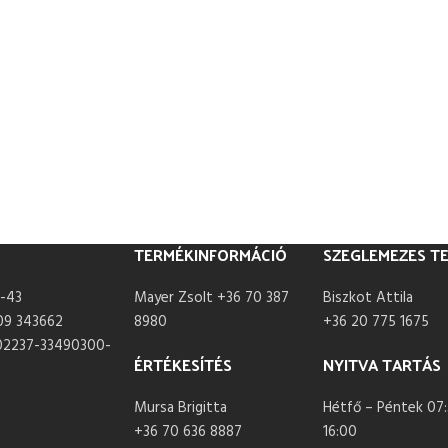
TERMÉKINFORMÁCIÓ
SZEGLEMEZES T
-43
Mayer Zsolt +36 70 387
Biszkot Attila
09 343662
8980
+36 20 775 1675
02237-33490300-
ÉRTÉKESÍTÉS
NYITVA TARTÁS
Mursa Brigitta
Hétfő – Péntek 07:
+36 70 636 8887
16:00