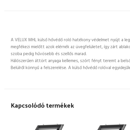
A VELUX MHL külső hővédő roló hatékony védelmet nyújt a leg
megfékezi mielőtt azok elérnék az üvegfelületet, így zárt ablak
szoba pedig hűvösebb és szellős marad.
Hálószerűen áttört anyaga kellemes, szórt fényt teremt a belső 
Belülről könnyű a felszerelése. A külső hővédő rolóval egyidejű
Kapcsolódó termékek