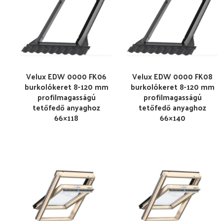
Velux EDW 0000 FK06
Velux EDW 0000 FK08
burkolókeret 8-120 mm
burkolókeret 8-120 mm
profilmagasságú
profilmagasságú
tetőfedő anyaghoz
tetőfedő anyaghoz
66×118
66×140