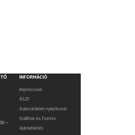
ETŐ
INFORMÁCIÓ
Impresszum
ÁSZF
Adatvédelmi nyilatkozat
Szállítás és Fizetés
30 –
Ajánlatkérés