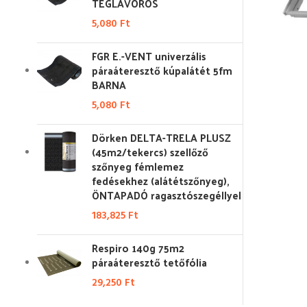
TÉGLAVÖRÖS
5,080
Ft
FGR E.-VENT univerzális
páraáteresztő kúpalátét 5fm
BARNA
5,080
Ft
Dörken DELTA-TRELA PLUSZ
(45m2/tekercs) szellőző
szőnyeg fémlemez
fedésekhez (alátétszőnyeg),
ÖNTAPADÓ ragasztószegéllyel
183,825
Ft
Respiro 140g 75m2
páraáteresztő tetőfólia
29,250
Ft