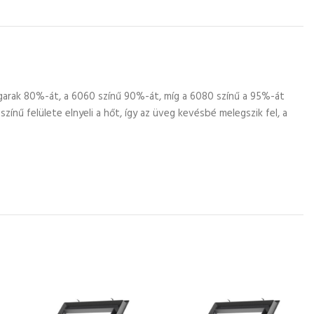
garak 80%-át, a 6060 színű 90%-át, míg a 6080 színű a 95%-át
ínű felülete elnyeli a hőt, így az üveg kevésbé melegszik fel, a