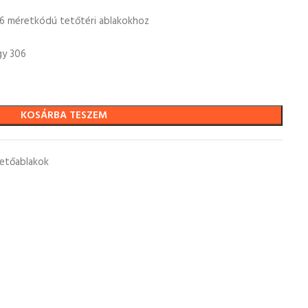
6 méretkódú tetőtéri ablakokhoz
gy 306
KOSÁRBA TESZEM
tetőablakok