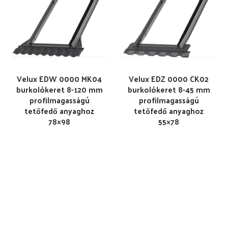
Velux EDW 0000 MK04
Velux EDZ 0000 CK02
burkolókeret 8-120 mm
burkolókeret 8-45 mm
profilmagasságú
profilmagasságú
tetőfedő anyaghoz
tetőfedő anyaghoz
78×98
55×78