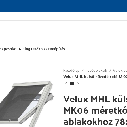
Kapcsolat
TN Blog
Tetőablak+Beépítés
Kezdőlap
Tetőablakok
Velux t
Velux MHL külső hővédő roló MK0
Velux MHL kül
MK06 méretkód
ablakokhoz 78