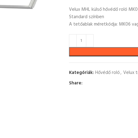
Velux MHL külső hővédő roló MK0
Standard színben
A tetőablak méretkódja: MK06 va
Kategóriák:
Hővédő roló
,
Velux 
Share: